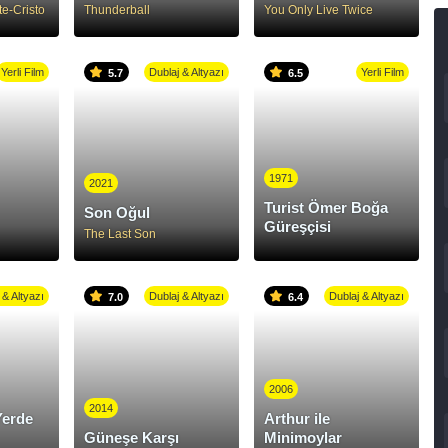
e-Cristo
Thunderball
You Only Live Twice
Yerli Film
Dublaj & Altyazı
Yerli Film
5.7
6.5
1971
2021
Turist Ömer Boğa
Son Oğul
Güreşçisi
The Last Son
 & Altyazı
Dublaj & Altyazı
Dublaj & Altyazı
7.0
6.4
2006
2014
Yerde
Arthur ile
Güneşe Karşı
Minimoylar