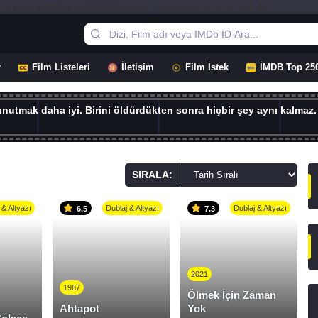
 in /home/hdfilmizle656565/public_html/index.php on line 44
r
Film Listeleri
İletişim
Film İstek
İMDB Top 25
 unutmak daha iyi. Birini öldürdükten sonra hiçbir şey aynı kalmaz.
SIRALA:
 & Altyazı
Dublaj & Altyazı
Dublaj & Altyazı
6.5
7.3
2021
1987
Ölmek İçin Zaman
Ahtapot
Yok