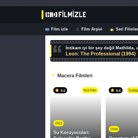
Warning: array_map(): Expected parameter 2 to be an array, null given
Film izle
Film Arşivi
Seri Filmle
İntikam iyi bir şey değil Mathilda,
Leon: The Professional (1994)
Macera Filmleri
Yerli Film
Dublaj
6.0
6.6
2023
2008
Su Koruyucuları: