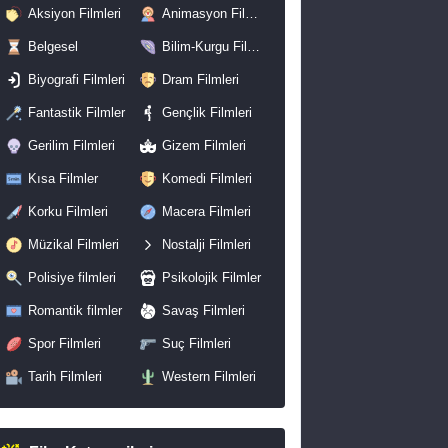
Aksiyon Filmleri
Animasyon Filmleri
Belgesel
Bilim-Kurgu Filmleri
Biyografi Filmleri
Dram Filmleri
Fantastik Filmler
Gençlik Filmleri
Gerilim Filmleri
Gizem Filmleri
Kısa Filmler
Komedi Filmleri
Korku Filmleri
Macera Filmleri
Müzikal Filmleri
Nostalji Filmleri
Polisiye filmleri
Psikolojik Filmler
Romantik filmler
Savaş Filmleri
Spor Filmleri
Suç Filmleri
Tarih Filmleri
Western Filmleri