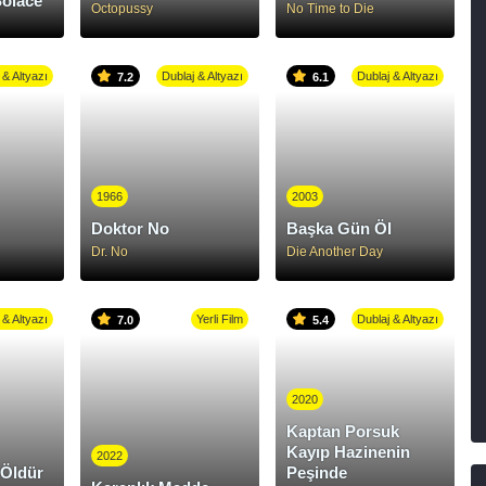
olace
Octopussy
No Time to Die
 & Altyazı
Dublaj & Altyazı
Dublaj & Altyazı
7.2
6.1
1966
2003
Doktor No
Başka Gün Öl
Dr. No
Die Another Day
 & Altyazı
Yerli Film
Dublaj & Altyazı
7.0
5.4
2020
Kaptan Porsuk
Kayıp Hazinenin
2022
 Öldür
Peşinde