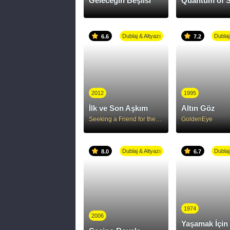
Geleceğin Beşlisi
Quantum of S
Dublaj & Altyazı
Dublaj
6.6
7.2
2012
1995
İlk ve Son Aşkım
Altın Göz
Seeking a Friend for the End of the World
GoldenEye
Dublaj & Altyazı
Dublaj
8.0
6.7
1974
2006
Yaşamak İçin