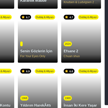
Karanlık Madde
Knutsen & Ludvigsen 2 - Det store dyret
 & Altyazı
Dublaj & Altyazı
Dublaj & Altyazı
6.7
4.7
2024
Senin Gözlerin İçin
Efsane 2
For Your Eyes Only
Chuan shuo
 & Altyazı
Dublaj & Altyazı
Dublaj & Altyazı
6.9
6.8
1968
1969
 Kontu
Yıldırım HarekÃ¢tı
İnsan İki Kere Yaşar