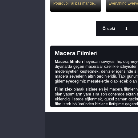
Pourquoi j'ai pas mangé mon père
Önceki
1
Macera Filmleri
Macera filmleri
heyecan seviyesi hiç düşmeyen
diyarlarda geçen maceralar özellikle izleyiciler
medeniyetleri keşfetmek, denizler içerisinde s
macera severlerin altın tercihleridir. Tabi gü
gidemeyeceğimiz mesafelerde olabilecek olan d
Filmizlex
olarak sizlere en iyi macera filmler
olan yapımların yanı sıra son dönemde ekranlara
eklendiği listede eğlenmek, güzel zaman geçir
film istek bölümünden bizlerle iletişime geçere
kaliteli bir yapım listede yer alacaktır.
En İyi Macera Filmleri
Macera filmleri
iyilikleri kendi özgün senaryo
olmasına bağlıdır. İyi bir etiketleme sayesinde 
kurulan bu tür yapımlarda önemli olan film t