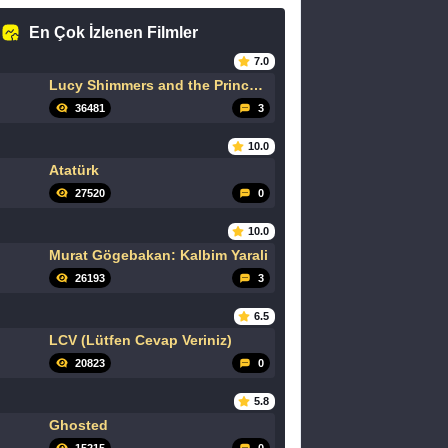
En Çok İzlenen Filmler
7.0
Lucy Shimmers and the Prince of Peace
36481
3
10.0
Atatürk
27520
0
10.0
Murat Gögebakan: Kalbim Yarali
26193
3
6.5
LCV (Lütfen Cevap Veriniz)
20823
0
5.8
Ghosted