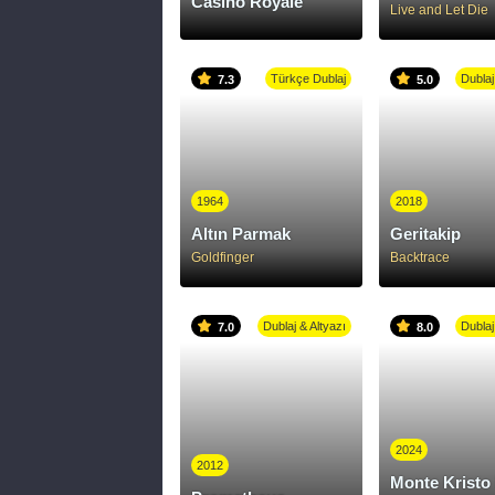
Casino Royale
Live and Let Die
Türkçe Dublaj
Dublaj
7.3
5.0
1964
2018
Altın Parmak
Geritakip
Goldfinger
Backtrace
Dublaj & Altyazı
Dublaj
7.0
8.0
2024
2012
Monte Kristo