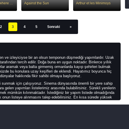
Everything Everywhere All at Once
Against the Sun
Arthur et les Minimoys
2
3
4
5
Sonraki
»
 ve izleyiciyse bir an olsun temponun düşmediği yapımlardır. Uzak
 tarafından tercih edilir. Doğa buna en uygun noktadır. Binlerce yıllık
ırlar aramak veya balta girmemiş ormanlarda kayıp şehirleri bulmak
nümüzde bu konulara uzay keşifleri de eklendi. Hayatımız boyunca hiç
ünyalar hakkında fikir sahibi olmaya başlıyoruz.
ini sunmak için çalışıyoruz. Sinema dünyasında önemli bir yere sahip
 gelen yapımları listelerimiz arasında bulabilirsiniz. Sürekli yenilerin
mek mümkün kılınmaktadır. İstediğiniz bir yapım listede olmadığında
k onun listeye alınmasını talep edebilirsiniz. En kısa sürede yüksek
suna sahip olması ve ondan önce hiç öyle bir yapımın çekilmiyor
bu filmler kendilerini rahatça öne çıkarırlar. Basit temeller üzerine
emposunun hiçbir zaman düşmeyecek olmasıdır. Ekrana gelen ilk