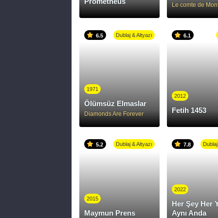
Prometheus
Le comte de Mont
Dublaj & Altyazı
6.5
6.1
1971
2012
Ölümsüz Elmaslar
Fetih 1453
Diamonds Are Forever
Dublaj & Altyazı
Dublaj
5.2
7.8
2022
2015
Her Şey Her 
Maymun Prens
Aynı Anda