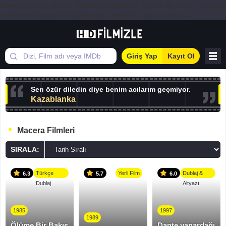
Warning: array_map(): Expected parameter 2 to be an array, null given
in /home/hdfilmizle656565/public_html/index.php on line 44
Giriş Yap
Kayıt Ol
Sen özür diledin diye benim acılarım geçmiyor.
Kazablanka
Macera Filmleri
SIRALA:
Türkçe
Yerli Film
Dublaj &
6.3
5.7
6.0
Dublaj
Altyazı
1985
1997
1989
Ölüme Bir Bakış
Dante yanardağı