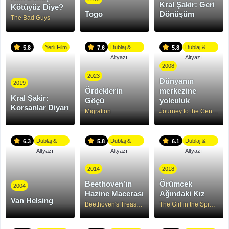
Kral Şakir: Geri
Kötüyüz Diye?
Togo
Dönüşüm
The Bad Guys
Yerli Film
Dublaj &
Dublaj &
5.8
7.6
5.8
Altyazı
Altyazı
2008
2023
Dünyanın
2019
Ördeklerin
merkezine
Kral Şakir:
Göçü
yolculuk
Korsanlar Diyarı
Migration
Journey to the Center of the Earth
Dublaj &
Dublaj &
Dublaj &
6.3
5.8
6.1
Altyazı
Altyazı
Altyazı
2014
2018
Beethoven’ın
Örümcek
2004
Hazine Macerası
Ağındaki Kız
Van Helsing
Beethoven's Treasure Tail
The Girl in the Spider's Web