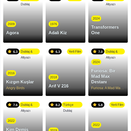
Dublaj
Altyazı
2024
2009
1976
Transformers
Agora
Adali Kiz
One
Dublaj &
Yerli Film
Dublaj &
6.3
6.3
7.0
Altyazı
Altyazı
2024
Furiosa: Bir
2016
Mad Max
2018
Kızgın Kuşlar
Destanı
Arif V 216
Angry Birds
Furiosa: A Mad Max Saga
Dublaj &
Türkçe
Yerli Film
7.6
8.2
5.8
Altyazı
Dublaj
2022
2022
Kim Demiş
2019