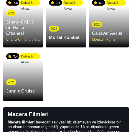
Dublaj &
Dublaj &
Dublaj &
7.4
7.1
6.6
Altyazı
Altyazı
Altyazı
2021
Shang-Chi ve
2020
on Halka
2021
Efsanesi
Canavar Avcısı
Mortal Kombat
Shang-Chi and the Legend of the Ten Rings
Monster Hunter
Dublaj &
7.4
Altyazı
2021
Jungle Cruise
Macera Filmleri
Macera filmleri
heyecan seviyesi hiç düşmeyen ve izleyiciyse bir
an olsun temponun düşmediği yapımlardır. Uzak diyarlarda geçen
maceralar özellikle izleyiciler tarafından tercih edilir. Doğa buna en