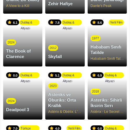
Zehir Hafiye
A View to a Kill
Dante's Peak
Dublaj &
Dublaj &
Yerli Film
6.1
7.8
8.6
Altyazı
Altyazı
1977
2024
Hababam Sınıfı
2012
The Book of
Tatilde
Clarence
Skyfall
Hababam Sinifi Tatilde
Dublaj &
Dublaj &
Dublaj &
0.0
5.1
6.9
Altyazı
Altyazı
Altyazı
2023
2018
Asteriks ve
Oburiks: Orta
Asteriks: Sihirli
2024
Krallık
İksirin Sırrı
Deadpool 3
Astérix & Obélix: L'Empire du Milieu
Astérix - Le Secret de la potion magique
Türkçe
Yerli Film
Dublaj &
7.0
4.0
0.0