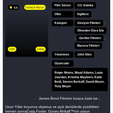
Film Süresi
131 Dakika
Dublaj & Altyazı
6.5
Ülke
İngiltere
,
Kategori
Aksiyon Filmleri
Ölmeden Önce İzle
,
,
Gerilim Filmleri
Macera Filmleri
1987
1080p
Yönetmen
John Glen
Oyuncular
Roger Moore, Maud Adams, Louis
Jourdan, Kristina Wayborn, Kabir
Bedi, Steven Berkoff, David Meyer,
Tony Meyer
Ahtapot - Octopussy
James Bond Filminin kısaca özeti ise ;
Uzun Yıllar boyunca okyanus ve açık denizlerde yüzdükten
hemen sonraCraig Foster, Güney Afrika€™nın yosun