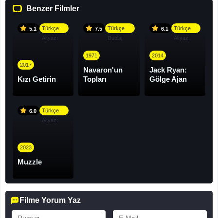
Benzer Filmler
Türkçe
Türkçe
Türkçe
5.1
7.5
6.1
Altyazı
Dublaj
Altyazı
1971
2014
2017
Navaron'un
Jack Ryan:
Kızı Getirin
Topları
Gölge Ajan
Türkçe
6.0
Altyazı
2023
Muzzle
Filme Yorum Yaz