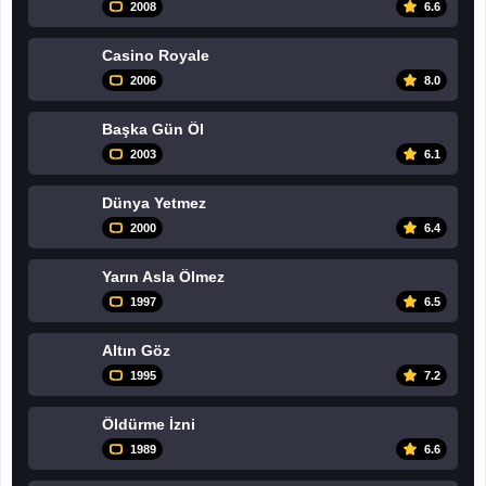
2008
6.6
Casino Royale
2006
8.0
Başka Gün Öl
2003
6.1
Dünya Yetmez
2000
6.4
Yarın Asla Ölmez
1997
6.5
Altın Göz
1995
7.2
Öldürme İzni
1989
6.6