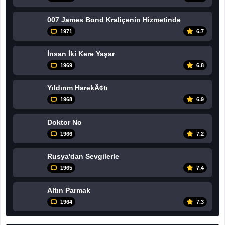
007 James Bond Kraliçenin Hizmetinde
1971
6.7
İnsan İki Kere Yaşar
1969
6.8
Yıldırım HarekÃ¢tı
1968
6.9
Doktor No
1966
7.2
Rusya'dan Sevgilerle
1965
7.4
Altın Parmak
1964
7.3