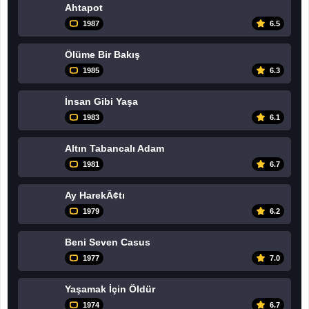
Ahtapot
1987
6.5
Ölüme Bir Bakış
1985
6.3
İnsan Gibi Yaşa
1983
6.1
Altın Tabancalı Adam
1981
6.7
Ay HarekÃ¢tı
1979
6.2
Beni Seven Casus
1977
7.0
Yaşamak İçin Öldür
1974
6.7