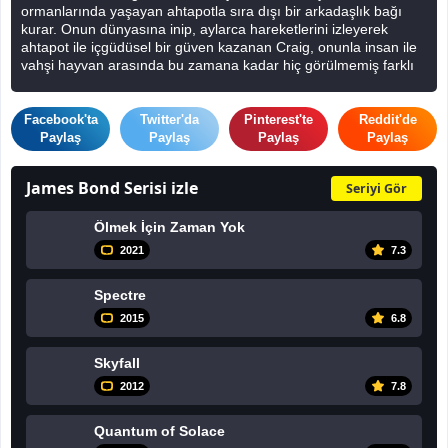
ormanlarında yaşayan ahtapotla sıra dışı bir arkadaşlık bağı
kurar. Onun dünyasına inip, aylarca hareketlerini izleyerek
ahtapot ile içgüdüsel bir güven kazanan Craig, onunla insan ile
vahşi hayvan arasında bu zamana kadar hiç görülmemiş farklı
bir bağ geliştirir. Bu sayede Craig, ahtapotun dünyasının
gizemlerini öğrenmiştir bunu kullanabilmeye başlar.
Facebook'ta
Twitter'da
Pinterest'te
Reddit'de
Filmizlex iyi seyirler diler.
Paylaş
Paylaş
Paylaş
Paylaş
James Bond Serisi izle
Seriyi Gör
Ölmek İçin Zaman Yok
2021
7.3
Spectre
2015
6.8
Skyfall
2012
7.8
Quantum of Solace