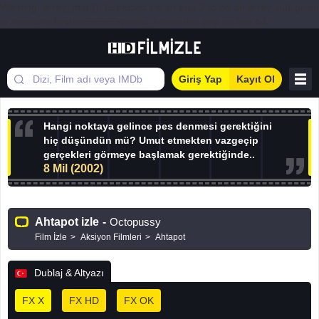
Warning: array_map(): Expected parameter 2 to be an array, null given
in /home/hdfilmizle656565/public_html/index.php on line 44
Giriş Yap
Kayıt Ol
Hangi noktaya gelince pes denmesi gerektiğini
hiç düşündün mü? Umut etmekten vazgeçip
gerçekleri görmeye başlamak gerektiğinde..
8 Mil (2002)
Ahtapot izle
-
Octopussy
Film İzle
Aksiyon Filmleri
Ahtapot
Dublaj & Altyazı
FX X
FX HD
FX OK