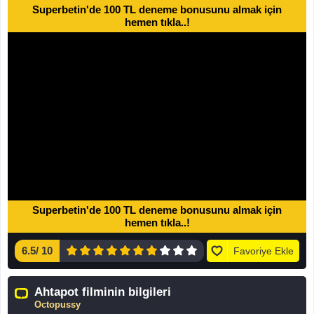
Superbetin'de 100 TL deneme bonusunu almak için
hemen tıkla..!
Superbetin'de 100 TL deneme bonusunu almak için
hemen tıkla..!
6.5
/
10
Favoriye Ekle
Ahtapot filminin bilgileri
Octopussy