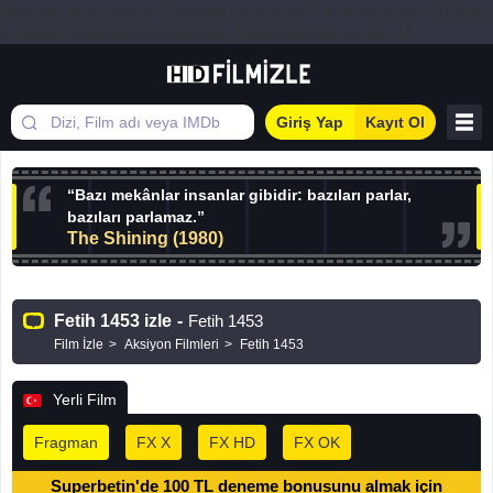
Warning: array_map(): Expected parameter 2 to be an array, null given
in /home/hdfilmizle656565/public_html/index.php on line 44
Giriş Yap
Kayıt Ol
“Bazı mekânlar insanlar gibidir: bazıları parlar,
bazıları parlamaz.”
The Shining (1980)
Fetih 1453 izle
-
Fetih 1453
Film İzle
Aksiyon Filmleri
Fetih 1453
Yerli Film
Fragman
FX X
FX HD
FX OK
Superbetin'de 100 TL deneme bonusunu almak için