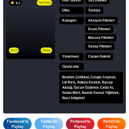
Film Süresi
165 Dakika
Yerli Film
6.1
Ülke
Türkiye
,
Kategori
Aksiyon Filmleri
,
Dram Filmleri
,
Macera Filmleri
Savaş Filmleri
2012
1080p
Yönetmen
Canan Goknil
Oyuncular
İbrahim Çelikkol, Cengiz Coşkun,
Lili Rich, Volkan Keskin, Recep
Aktuğ, Özcan Özdemir, Celal Al,
Sedat Mert, Namık Kemal Yiğittürk,
Naci Adıgüzel
Facebook'ta
Twitter'da
Pinterest'te
Reddit'de
Paylaş
Paylaş
Paylaş
Paylaş