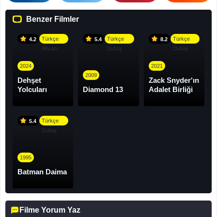
Benzer Filmler
Türkçe
Türkçe
Türkçe
4.2
5.4
8.2
Altyazı
Dublaj
Dublaj
2024
2021
2009
Dehşet
Zack Snyder'ın
Yolcuları
Diamond 13
Adalet Birliği
Türkçe
5.4
Dublaj
1995
Batman Daima
Filme Yorum Yaz