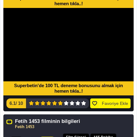
hemen tıkla..!
Superbetin'de 100 TL deneme bonusunu almak için
hemen tıkla..!
6.1
/
10
Favoriye Ekle
Fetih 1453 filminin bilgileri
Fetih 1453