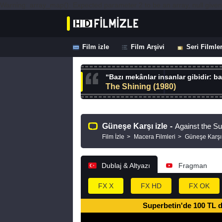
Warning: array_map(): Expected parameter 2 to be an array, null given
Film izle
Film Arşivi
Seri Filmle
“Bazı mekânlar insanlar gibidir: baz
The Shining (1980)
Güneşe Karşı izle
-
Against the S
Film İzle
Macera Filmleri
Güneşe Karşı
Dublaj & Altyazı
Fragman
FX X
FX HD
FX OK
Superbetin'de 100 TL 