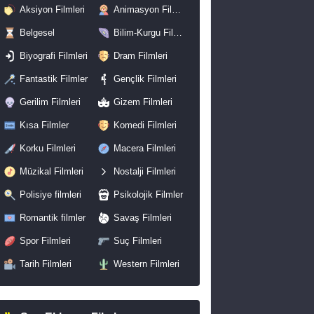
Aksiyon Filmleri
Animasyon Filmleri
Belgesel
Bilim-Kurgu Filmleri
Biyografi Filmleri
Dram Filmleri
Fantastik Filmler
Gençlik Filmleri
Gerilim Filmleri
Gizem Filmleri
Kısa Filmler
Komedi Filmleri
Korku Filmleri
Macera Filmleri
Müzikal Filmleri
Nostalji Filmleri
Polisiye filmleri
Psikolojik Filmler
Romantik filmler
Savaş Filmleri
Spor Filmleri
Suç Filmleri
Tarih Filmleri
Western Filmleri