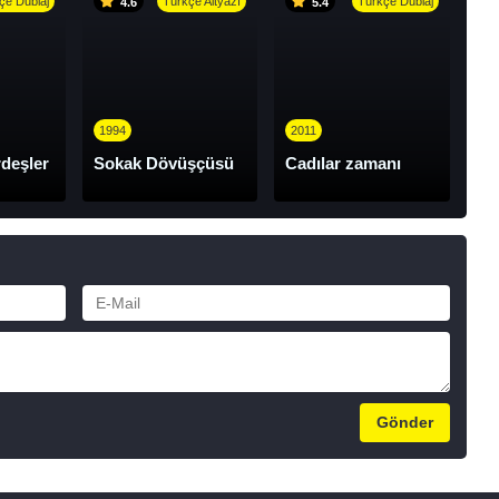
çe Dublaj
Türkçe Altyazı
Türkçe Dublaj
4.6
5.4
1994
2011
deşler
Sokak Dövüşçüsü
Cadılar zamanı