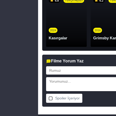
Türkçe Altyazı
Türk
6.8
6.2
2024
2016
Kasırgalar
Grimsby Kar
Filme Yorum Yaz
Spoiler İçeriyor