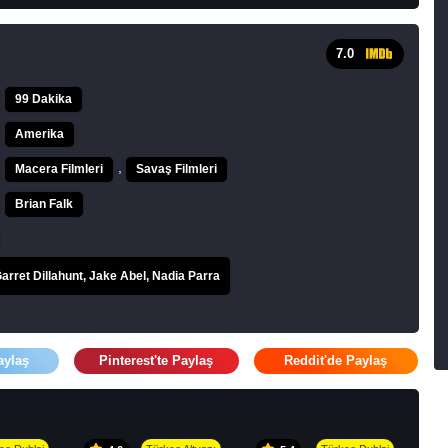
7.0
99 Dakika
Amerika
,
Macera Filmleri
Savaş Filmleri
Brian Falk
arret Dillahunt, Jake Abel, Nadia Parra
aylaş
Pinterest'te Paylaş
Reddit'de Paylaş