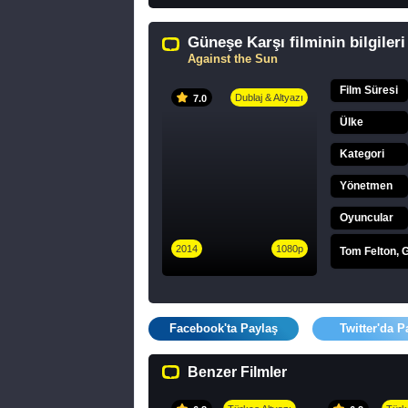
Güneşe Karşı filminin bilgileri
Against the Sun
Film Süresi
Dublaj & Altyazı
7.0
Ülke
Kategori
Yönetmen
Oyuncular
2014
1080p
Tom Felton, G
Facebook'ta Paylaş
Twitter'da P
Benzer Filmler