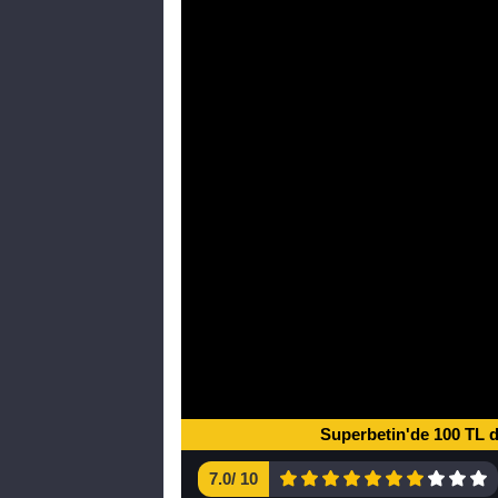
Superbetin'de 100 TL 
7.0
/
10