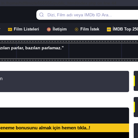
 in /home/hdfilmizle656565/public_html/index.php on line 44
r
Film Listeleri
İletişim
Film İstek
İMDB Top 25
ıları parlar, bazıları parlamaz.”
un
deneme bonusunu almak için hemen tıkla..!