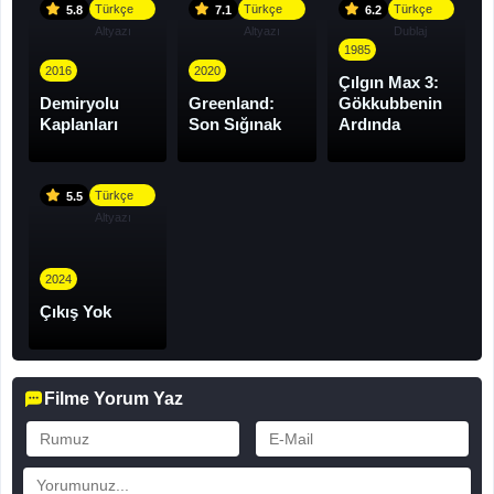
Türkçe
Türkçe
Türkçe
5.8
7.1
6.2
Altyazı
Altyazı
Dublaj
1985
2016
2020
Çılgın Max 3:
Demiryolu
Greenland:
Gökkubbenin
Kaplanları
Son Sığınak
Ardında
Türkçe
5.5
Altyazı
2024
Çıkış Yok
Filme Yorum Yaz