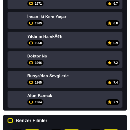
1971
6.7
İnsan İki Kere Yaşar
1969
6.8
Yıldırım HarekÃ¢tı
1968
6.9
Doktor No
1966
7.2
Rusya'dan Sevgilerle
1965
7.4
Altın Parmak
1964
7.3
Benzer Filmler