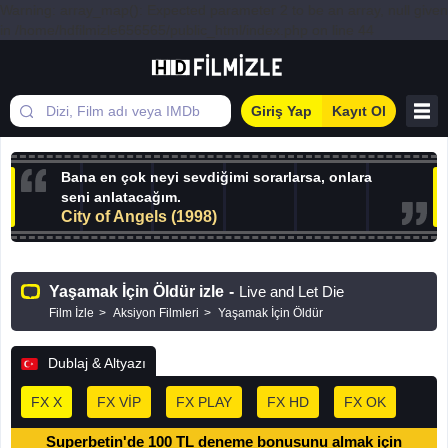
Warning: array_map(): Expected parameter 2 to be an array, null given
in /home/hdfilmizle656565/public_html/index.php on line 44
Giriş Yap
Kayıt Ol
Bana en çok neyi sevdiğimi sorarlarsa, onlara
seni anlatacağım.
City of Angels (1998)
Yaşamak İçin Öldür izle
-
Live and Let Die
Film İzle
Aksiyon Filmleri
Yaşamak İçin Öldür
Dublaj & Altyazı
FX X
FX VİP
FX PLAY
FX HD
FX OK
Superbetin'de 100 TL deneme bonusunu almak için