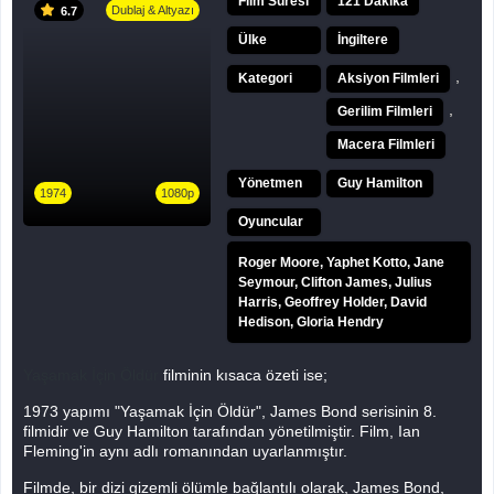
Film Süresi
121 Dakika
Dublaj & Altyazı
6.7
Ülke
İngiltere
,
Kategori
Aksiyon Filmleri
,
Gerilim Filmleri
Macera Filmleri
Yönetmen
Guy Hamilton
1974
1080p
Oyuncular
Roger Moore, Yaphet Kotto, Jane
Seymour, Clifton James, Julius
Harris, Geoffrey Holder, David
Hedison, Gloria Hendry
Yaşamak İçin Öldür
filminin kısaca özeti ise;
1973 yapımı "Yaşamak İçin Öldür", James Bond serisinin 8.
filmidir ve Guy Hamilton tarafından yönetilmiştir. Film, Ian
Fleming'in aynı adlı romanından uyarlanmıştır.
Filmde, bir dizi gizemli ölümle bağlantılı olarak, James Bond,