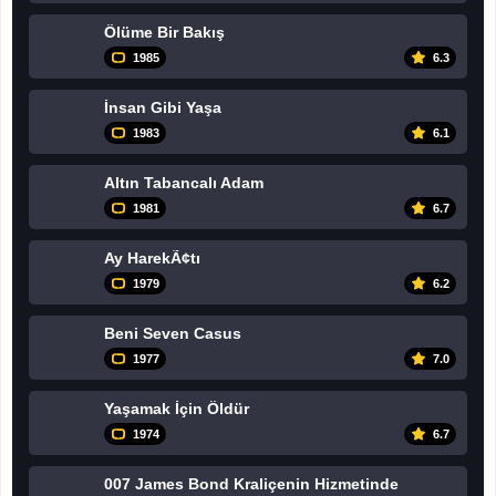
Ölüme Bir Bakış
1985
6.3
İnsan Gibi Yaşa
1983
6.1
Altın Tabancalı Adam
1981
6.7
Ay HarekÃ¢tı
1979
6.2
Beni Seven Casus
1977
7.0
Yaşamak İçin Öldür
1974
6.7
007 James Bond Kraliçenin Hizmetinde