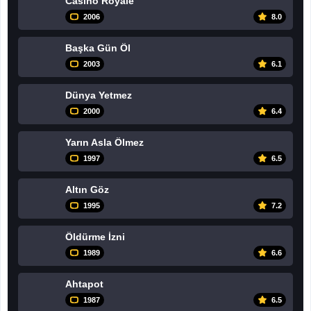
Casino Royale
2006
8.0
Başka Gün Öl
2003
6.1
Dünya Yetmez
2000
6.4
Yarın Asla Ölmez
1997
6.5
Altın Göz
1995
7.2
Öldürme İzni
1989
6.6
Ahtapot
1987
6.5