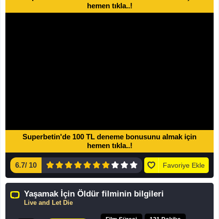
hemen tıkla..!
Superbetin'de 100 TL deneme bonusunu almak için
hemen tıkla..!
6.7
/
10
Favoriye Ekle
Yaşamak İçin Öldür filminin bilgileri
Live and Let Die