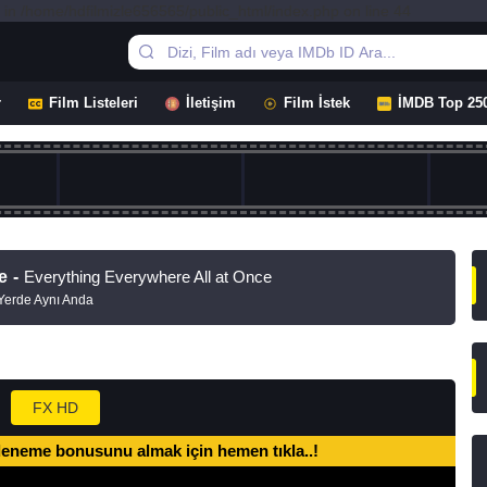
 in /home/hdfilmizle656565/public_html/index.php on line 44
r
Film Listeleri
İletişim
Film İstek
İMDB Top 25
e
-
Everything Everywhere All at Once
Yerde Aynı Anda
FX HD
deneme bonusunu almak için hemen tıkla..!