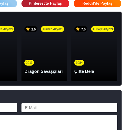
aylaş
Pinterest'te Paylaş
Reddit'de Paylaş
e Altyazı
Türkçe Altyazı
Türkçe Altyazı
2.5
7.0
2011
1984
Dragon Savaşçıları
Çifte Bela