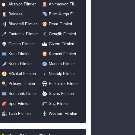
Aksiyon Filmleri
Animasyon Filmleri
Belgesel
Bilim-Kurgu Filmleri
Biyografi Filmleri
Dram Filmleri
Fantastik Filmler
Gençlik Filmleri
Gerilim Filmleri
Gizem Filmleri
Kısa Filmler
Komedi Filmleri
Korku Filmleri
Macera Filmleri
Müzikal Filmleri
Nostalji Filmleri
Polisiye filmleri
Psikolojik Filmler
Romantik filmler
Savaş Filmleri
Spor Filmleri
Suç Filmleri
Tarih Filmleri
Western Filmleri