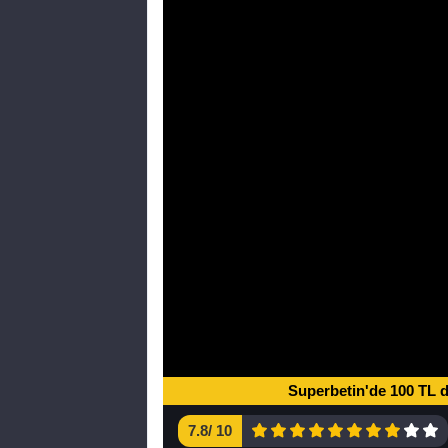
Superbetin'de 100 TL 
7.8
/
10