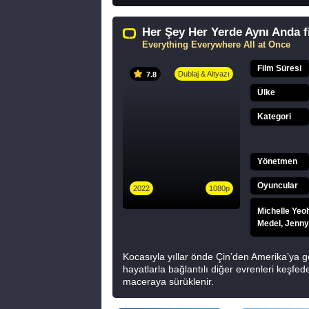
Her Şey Her Yerde Aynı Anda fi
Everything Everywhere All at Once
Film Süresi
Dublaj & Altyazı
7.8
Ülke
Kategori
Yönetmen
Oyuncular
2022
1080p
Michelle Yeo
Medel, Jenny
Kocasıyla yıllar önde Çin’den Amerika’ya g
hayatlarla bağlantılı diğer evrenleri keşfe
maceraya sürüklenir.