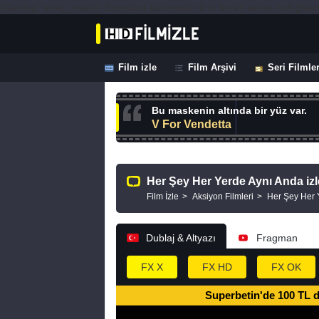
Warning: array_map(): Expected parameter 2 to be an array, null given
Film izle
Film Arşivi
Seri Filmle
Bu maskenin altında bir yüz var.
V For Vendetta
Her Şey Her Yerde Aynı Anda izl
Film İzle
Aksiyon Filmleri
Her Şey Her 
Dublaj & Altyazı
Fragman
FX X
FX HD
FX OK
Superbetin'de 100 TL 