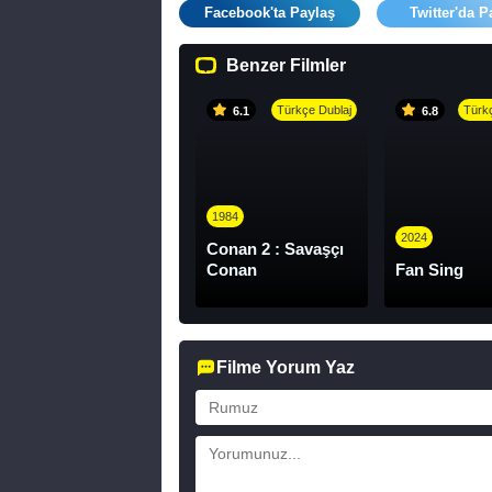
Facebook'ta Paylaş
Twitter'da P
Benzer Filmler
Türkçe Dublaj
Türkç
6.1
6.8
1984
2024
Conan 2 : Savaşçı
Conan
Fan Sing
Filme Yorum Yaz