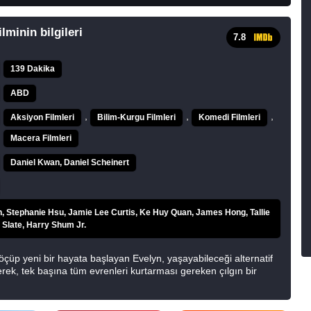
lminin bilgileri
7.8
139 Dakika
ABD
,
,
,
Aksiyon Filmleri
Bilim-Kurgu Filmleri
Komedi Filmleri
Macera Filmleri
Daniel Kwan, Daniel Scheinert
h, Stephanie Hsu, Jamie Lee Curtis, Ke Huy Quan, James Hong, Tallie
 Slate, Harry Shum Jr.
öçüp yeni bir hayata başlayan Evelyn, yaşayabileceği alternatif
derek, tek başına tüm evrenleri kurtarması gereken çılgın bir