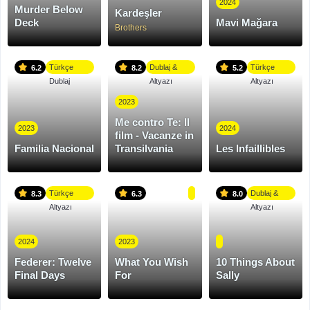
2024
Murder Below
Kardeşler
Deck
Mavi Mağara
Brothers
Türkçe
Dublaj &
Türkçe
6.2
8.2
5.2
Dublaj
Altyazı
Altyazı
2023
Me contro Te: Il
2023
2024
film - Vacanze in
Familia Nacional
Transilvania
Les Infaillibles
Türkçe
Dublaj &
8.3
6.3
8.0
Altyazı
Altyazı
2024
2023
Federer: Twelve
What You Wish
10 Things About
Final Days
For
Sally