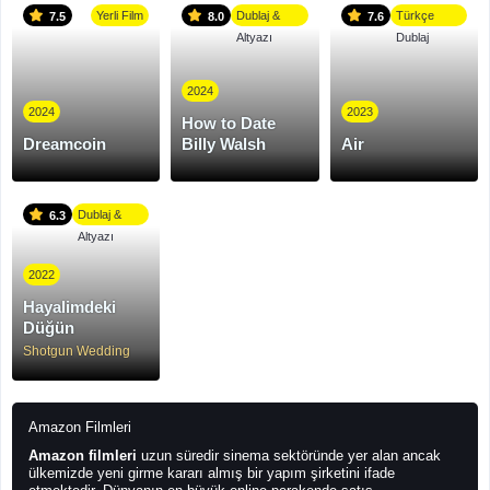
Yerli Film
Dublaj &
Türkçe
7.5
8.0
7.6
Altyazı
Dublaj
2024
2024
2023
How to Date
Dreamcoin
Billy Walsh
Air
Dublaj &
6.3
Altyazı
2022
Hayalimdeki
Düğün
Shotgun Wedding
Amazon Filmleri
Amazon filmleri
uzun süredir sinema sektöründe yer alan ancak
ülkemizde yeni girme kararı almış bir yapım şirketini ifade