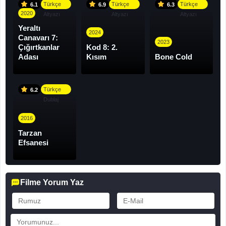
Türkçe
Türkçe
Türkçe
6.1
6.9
6.3
2020
Altyazı
Altyazı
Altyazı
Yeraltı
2024
Canavarı 7:
2023
Çığırtkanlar
Kod 8: 2.
Adası
Kısım
Bone Cold
Türkçe
6.2
Dublaj
2016
Tarzan
Efsanesi
Filme Yorum Yaz