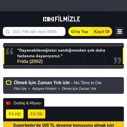
Warning: array_map(): Expected parameter 2 to be an array, null given
in /home/hdfilmizle656565/public_html/index.php on line 44
Giriş Yap
Kayıt Ol
"Dayanabileceğimizi sandığımızdan çok daha
fazlasına dayanıyoruz."
Frida (2002)
Ölmek İçin Zaman Yok izle
-
No Time to Die
Film İzle
Aksiyon Filmleri
Ölmek İçin Zaman Yok
Dublaj & Altyazı
FX HD
FX OK
Superbetin'de 100 TL deneme bonusunu almak için