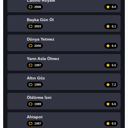
Casino Royale
2006
8.0
Başka Gün Öl
2003
6.1
Dünya Yetmez
2000
6.4
Yarın Asla Ölmez
1997
6.5
Altın Göz
1995
7.2
Öldürme İzni
1989
6.6
Ahtapot
1987
6.5