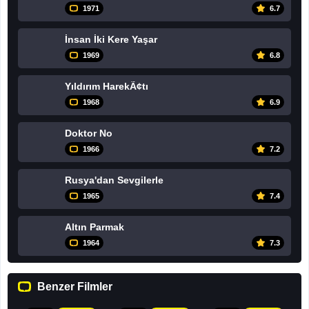
1971
6.7
İnsan İki Kere Yaşar
1969
6.8
Yıldırım HarekÃ¢tı
1968
6.9
Doktor No
1966
7.2
Rusya'dan Sevgilerle
1965
7.4
Altın Parmak
1964
7.3
Benzer Filmler