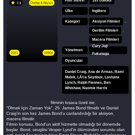
Film Süresi
163 Dakika
Dublaj & Altyazı
7.3
Ülke
İngiltere
,
Kategori
Aksiyon Filmleri
,
Gerilim Filmleri
Macera Filmleri
Cary Joji
Yönetmen
2021
1080p
Fukunaga
Oyuncular
Daniel Craig, Ana de Armas, Rami
Malek, LÃ©a Seydoux, Lashana
Lynch, Ralph Fiennes, Ben
Whishaw, Naomie Harris
Ölmek İçin Zaman Yok
filminin kısaca özeti ise;
"Ölmek İçin Zaman Yok", 25. James Bond filmidir ve Daniel
Craig'in son kez James Bond'u canlandırdığı bir aksiyon,
macera filmidir.
Filmin konusu, Bond'un aktif hizmette olmadığı bir dönemde
başlar. Bond, sevgilisi Vesper Lynd'in ölümünden sorumlu olan
gizli örgüt Spectre'nin lideri Ernst Stavro Blofeld'in yakalanması