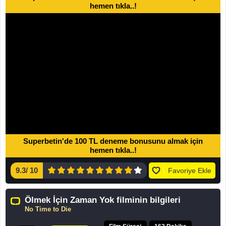
hemen tıkla..!
Superbetin'de 100 TL deneme bonusunu almak için
hemen tıkla..!
9.3
/
10
Favoriye Ekle
Ölmek İçin Zaman Yok filminin bilgileri
No Time to Die