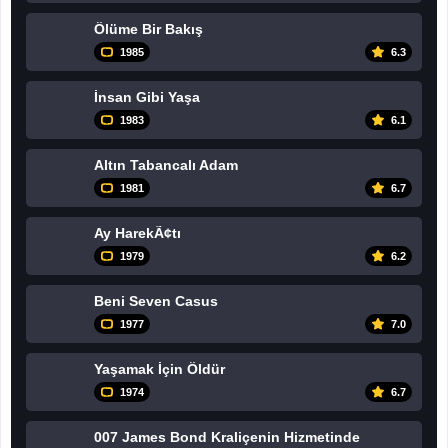
Ölüme Bir Bakış
1985
6.3
İnsan Gibi Yaşa
1983
6.1
Altın Tabancalı Adam
1981
6.7
Ay HarekÃ¢tı
1979
6.2
Beni Seven Casus
1977
7.0
Yaşamak İçin Öldür
1974
6.7
007 James Bond Kraliçenin Hizmetinde