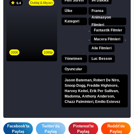
Film Süresi
94 Dakika
Dublaj & Altyazı
6.4
Ülke
Fransa
Animasyon
Kategori
Filmleri
,
Fantastik Filmler
,
,
Macera Filmleri
Aile Filmleri
2006
1080p
Yönetmen
Luc Besson
Oyuncular
Jason Bateman, Robert De Niro,
Snoop Dogg, Freddie Highmore,
Harvey Keitel, Erik Per Sullivan,
Madonna, Anthony Anderson,
Chazz Palminteri, Emilio Estevez
Facebook'ta
Twitter'da
Pinterest'te
Reddit'de
Paylaş
Paylaş
Paylaş
Paylaş