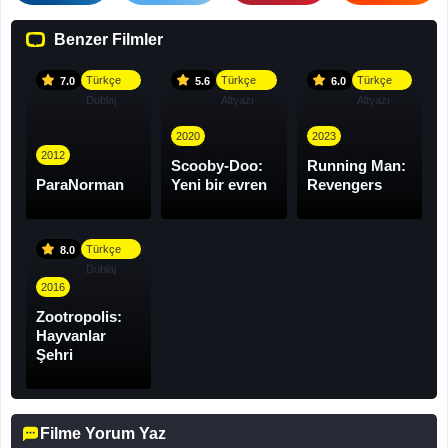
Benzer Filmler
Türkçe
Türkçe
Türkçe
7.0
5.6
6.0
Dublaj
Altyazı
Altyazı
2020
2023
2012
Scooby-Doo:
Running Man:
ParaNorman
Yeni bir evren
Revengers
Türkçe
8.0
Dublaj
2016
Zootropolis:
Hayvanlar
Şehri
Filme Yorum Yaz