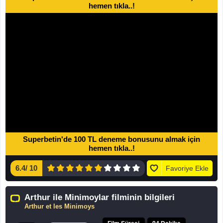
hemen tıkla..!
Superbetin'de 100 TL deneme bonusunu almak için
hemen tıkla..!
6.4
/
10
Favoriye Ekle
Arthur ile Minimoylar filminin bilgileri
Arthur et les Minimoys