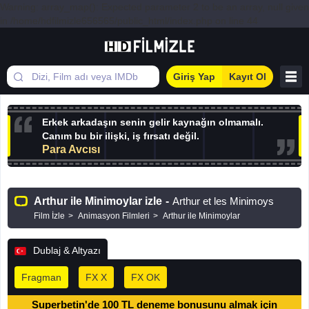
Warning: array_map(): Expected parameter 2 to be an array, null given
in /home/hdfilmizle656565/public_html/index.php on line 44
Giriş Yap
Kayıt Ol
Erkek arkadaşın senin gelir kaynağın olmamalı.
Canım bu bir ilişki, iş fırsatı değil.
Para Avcısı
Arthur ile Minimoylar izle
-
Arthur et les Minimoys
Film İzle
Animasyon Filmleri
Arthur ile Minimoylar
Dublaj & Altyazı
Fragman
FX X
FX OK
Superbetin'de 100 TL deneme bonusunu almak için