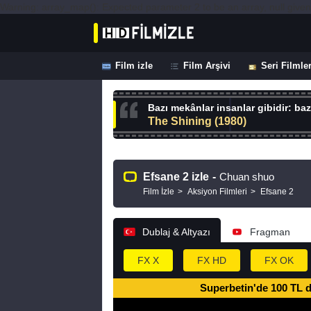
Warning: array_map(): Expected parameter 2 to be an array, null given
Film izle
Film Arşivi
Seri Filmle
Bazı mekânlar insanlar gibidir: bazı
The Shining (1980)
Efsane 2 izle
-
Chuan shuo
Film İzle
Aksiyon Filmleri
Efsane 2
Dublaj & Altyazı
Fragman
FX X
FX HD
FX OK
Superbetin'de 100 TL 