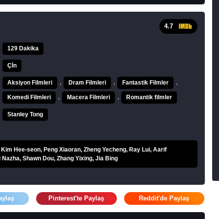
4.7
129 Dakika
Çİn
,
,
,
Aksiyon Filmleri
Dram Filmleri
Fantastik Filmler
,
,
Komedi Filmleri
Macera Filmleri
Romantik filmler
Stanley Tong
 Kim Hee-seon, Peng Xiaoran, Zheng Yecheng, Ray Lui, Aarif
 Nazha, Shawn Dou, Zhang Yixing, Jia Bing
aylaş
Pinterest'te Paylaş
Reddit'de Paylaş