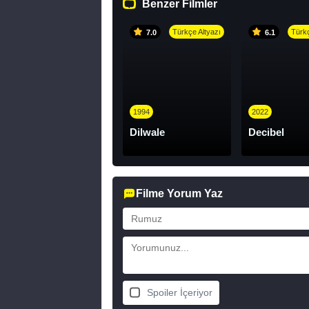
Benzer Filmler
Türkçe Altyazı
Türkç
7.0
6.1
1994
2022
Dilwale
Decibel
Filme Yorum Yaz
Spoiler İçeriyor