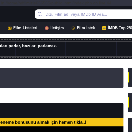
 in /home/hdfilmizle656565/public_html/index.php on line 44
r
Film Listeleri
İletişim
Film İstek
İMDB Top 25
ları parlar, bazıları parlamaz.
deneme bonusunu almak için hemen tıkla..!