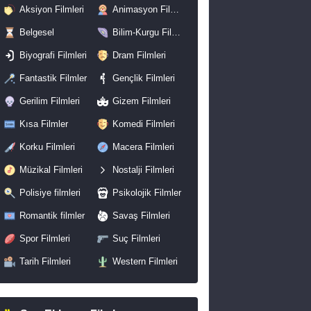
Aksiyon Filmleri
Animasyon Filmleri
Belgesel
Bilim-Kurgu Filmleri
Biyografi Filmleri
Dram Filmleri
Fantastik Filmler
Gençlik Filmleri
Gerilim Filmleri
Gizem Filmleri
Kısa Filmler
Komedi Filmleri
Korku Filmleri
Macera Filmleri
Müzikal Filmleri
Nostalji Filmleri
Polisiye filmleri
Psikolojik Filmler
Romantik filmler
Savaş Filmleri
Spor Filmleri
Suç Filmleri
Tarih Filmleri
Western Filmleri