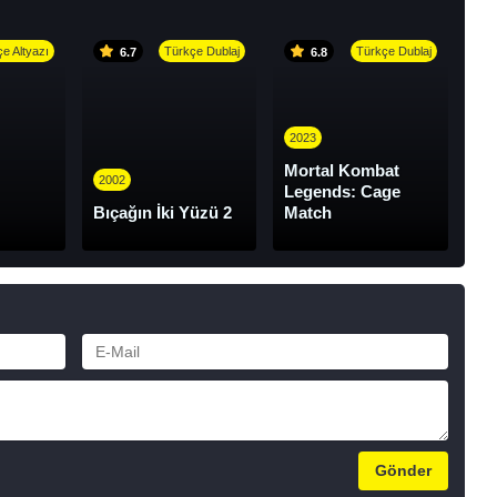
e Altyazı
Türkçe Dublaj
Türkçe Dublaj
6.7
6.8
2023
Mortal Kombat
2002
Legends: Cage
Bıçağın İki Yüzü 2
Match