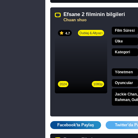
Efsane 2 filminin bilgileri
Chuan shuo
Film Süresi
Dublaj & Altyazı
4.7
Ülke
Kategori
Yönetmen
Oyuncular
2024
1080p
Jackie Chan,
Rahman, Guli
Facebook'ta Paylaş
Twitter'da P