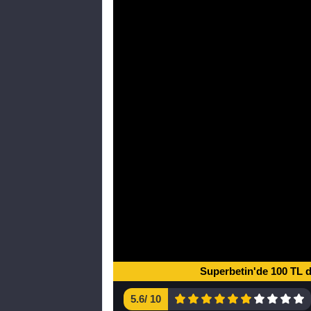
Superbetin'de 100 TL 
5.6
/
10