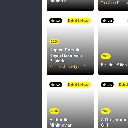
Moana 2
The Good Dinosa
Dublaj & Altyazı
5.4
7.8
2020
Kaptan Porsuk
Kayıp Hazinenin
2013
Peşinde
Fırıldak Ailesi
Knutsen & Ludvigsen 2 - Det store dyret
Dublaj & Altyazı
Dublaj
6.4
6.6
2006
2023
Arthur ile
A Greyhound 
Minimoylar
Girl