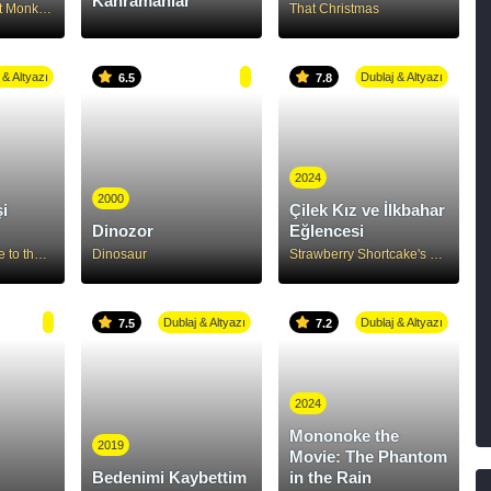
Kahramanlar
Shimmy: The First Monkey King
That Christmas
 & Altyazı
Dublaj & Altyazı
6.5
7.8
2024
2000
i
Çilek Kız ve İlkbahar
Dinozor
Eğlencesi
Jumanji: Welcome to the Jungle
Dinosaur
Strawberry Shortcake's Spring Spectacular
Dublaj & Altyazı
Dublaj & Altyazı
7.5
7.2
2024
Mononoke the
2019
Movie: The Phantom
Bedenimi Kaybettim
in the Rain