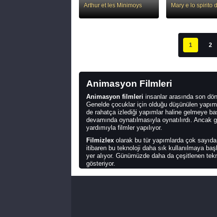
Arthur et les Minimoys
1
2
Animasyon Filmleri
Animasyon filmleri
insanlar arasında son dön
Genelde çocuklar için olduğu düşünülen yapımlar 
de rahatça izlediği yapımlar haline gelmeye baş
devamında oynatılmasıyla oynatılırdı. Ancak g
yardımıyla filmler yapılıyor.
Filmizlex
olarak bu tür yapımlarda çok sayıda 
itibaren bu teknoloji daha sık kullanılmaya baş
yer alıyor. Günümüzde daha da çeşitlenen teknol
gösteriyor.
En İyi Animasyon Filmleri
Animasyon filmleri
arasında en iyisini tercih
ciddi bir emeğin ürünü olduğu için bunu söyl
ve çocuklar tarafından ciddi sevilmeleri nedeniy