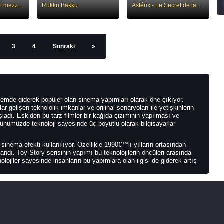
Mary e lo spirito di mezzanotte
Rukku Bakku
Astérix - Le Secret de la potion magique
3
4
Sonraki
»
emde giderek popüler olan sinema yapımları olarak öne çıkıyor.
gelişen teknolojik imkanlar ve orijinal senaryoları ile yetişkinlerin
ladı. Eskiden bu tarz filmler bir kağıda çiziminin yapılması ve
ünümüzde teknoloji sayesinde üç boyutlu olarak bilgisayarlar
sinema efekti kullanılıyor. Özellikle 1990€™lı yılların ortasından
landı. Toy Story serisinin yapımı bu teknolojilerin öncüleri arasında
ojiler sayesinde insanların bu yapımlara olan ilgisi de giderek artış
 etmek çok zor olmayacaktır. En kötü olarak kabul edilen yapım dahi
emek doğru olmaz. Genelde bu yapımlar ortalamanın üzerinde olması
le özel bir alana sahip oluyorlar.