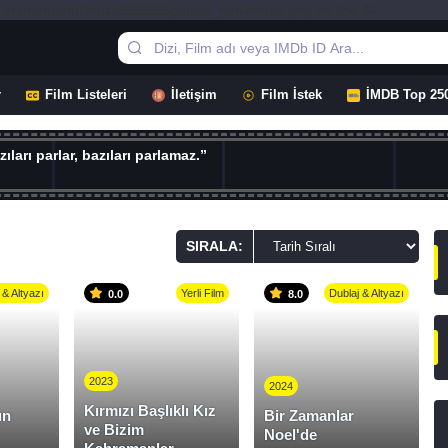
 in /home/hdfilmizle656565/public_html/index.php on line 44
r
Film Listeleri
İletişim
Film İstek
İMDB Top 25
ıları parlar, bazıları parlamaz.”
SIRALA:
 & Altyazı
Yerli Film
Dublaj & Altyazı
0.0
8.0
2023
2024
Kırmızı Başlıklı Kız
un
Bir Zamanlar
ve Bizim
Noel'de