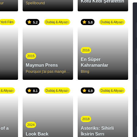
Kötü Kedi Şerafettin
ur
Spellbound
Yerli Film
Dublaj & Altyazı
Dublaj & Altyazı
5.2
5.8
2016
2015
En Süper
Maymun Prens
Kahramanlar
Pourquoi j'ai pas mangé mon père
Bling
 & Altyazı
Dublaj & Altyazı
Dublaj & Altyazı
8.1
6.9
2018
2024
of a
Asteriks: Sihirli
Look Back
İksirin Sırrı