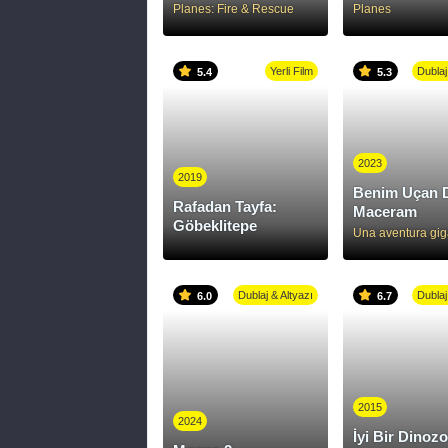
Planes: Fire & Rescue
Planes
Yerli Film
Dublaj
5.4
5.3
2023
2019
Benim Uçan 
Rafadan Tayfa:
Maceram
Göbeklitepe
Una aventura gig
Dublaj & Altyazı
Dublaj
6.0
6.7
2015
2024
İyi Bir Dinozo