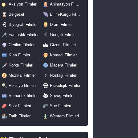
Aksiyon Filmleri
Animasyon Filmleri
Belgesel
Bilim-Kurgu Filmleri
Biyografi Filmleri
Dram Filmleri
Fantastik Filmler
Gençlik Filmleri
Gerilim Filmleri
Gizem Filmleri
Kısa Filmler
Komedi Filmleri
Korku Filmleri
Macera Filmleri
Müzikal Filmleri
Nostalji Filmleri
Polisiye filmleri
Psikolojik Filmler
Romantik filmler
Savaş Filmleri
Spor Filmleri
Suç Filmleri
Tarih Filmleri
Western Filmleri