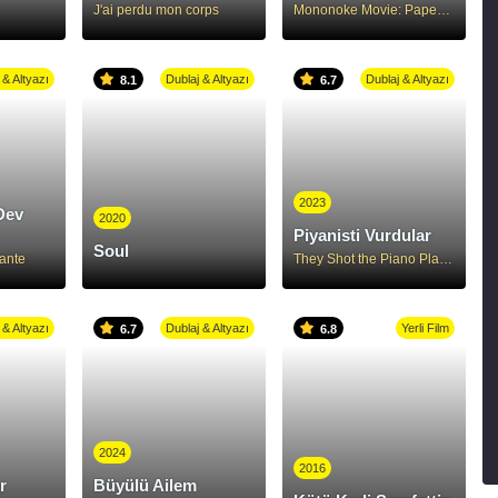
J'ai perdu mon corps
Mononoke Movie: Paper Umbrella
 & Altyazı
Dublaj & Altyazı
Dublaj & Altyazı
8.1
6.7
2023
Dev
2020
Piyanisti Vurdular
Soul
ante
They Shot the Piano Player
 & Altyazı
Dublaj & Altyazı
Yerli Film
6.7
6.8
2024
2016
r
Büyülü Ailem