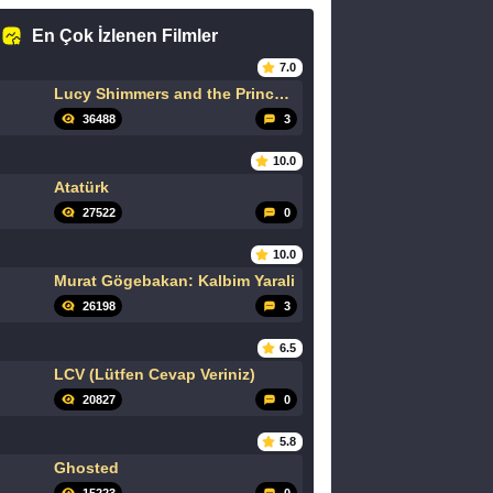
En Çok İzlenen Filmler
7.0
Lucy Shimmers and the Prince of Peace
36488
3
10.0
Atatürk
27522
0
10.0
Murat Gögebakan: Kalbim Yarali
26198
3
6.5
LCV (Lütfen Cevap Veriniz)
20827
0
5.8
Ghosted