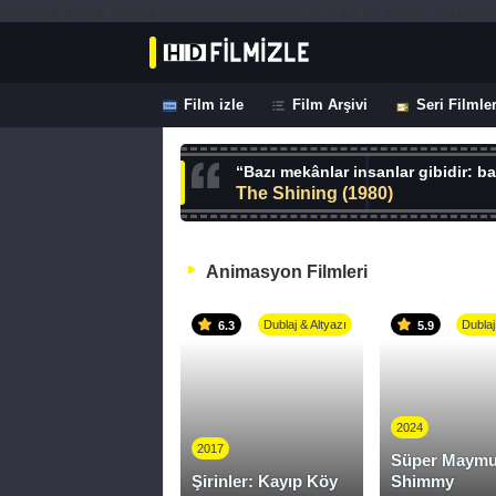
Warning: array_map(): Expected parameter 2 to be an array, null given
Film izle
Film Arşivi
Seri Filmle
“Bazı mekânlar insanlar gibidir: baz
The Shining (1980)
Animasyon Filmleri
Dublaj & Altyazı
Dublaj
6.3
5.9
2024
2017
Süper Maym
Şirinler: Kayıp Köy
Shimmy