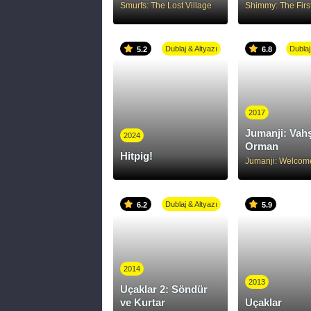
Smurfs: The Lost Village
Dublaj & Altyazı
Dublaj
5.2
6.8
2017
Jumanji: Vahş
2024
Orman
Hitpig!
Dublaj & Altyazı
6.2
5.9
2014
2013
Uçaklar 2: Söndür
ve Kurtar
Uçaklar