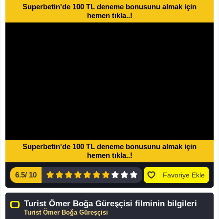
Superbetin'de 100 TL deneme bonusunu almak için
hemen tıkla..!
Superbetin'de 100 TL deneme bonusunu almak için
hemen tıkla..!
6.5
/
10
Favoriye Ekle
Turist Ömer Boğa Güreşçisi filminin bilgileri
Turist Ömer Boğa Güreşçisi