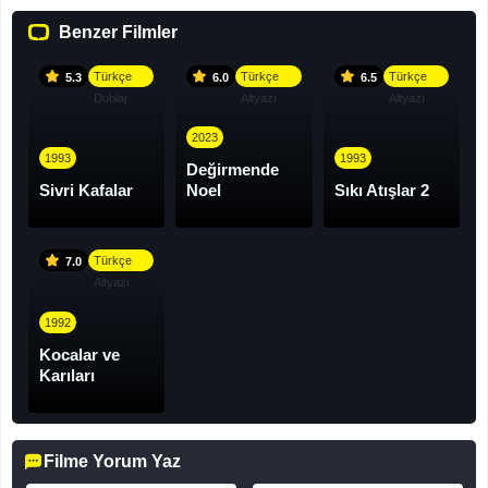
Benzer Filmler
Türkçe
Türkçe
Türkçe
5.3
6.0
6.5
Dublaj
Altyazı
Altyazı
2023
1993
1993
Değirmende
Sivri Kafalar
Noel
Sıkı Atışlar 2
Türkçe
7.0
Altyazı
1992
Kocalar ve
Karıları
Filme Yorum Yaz