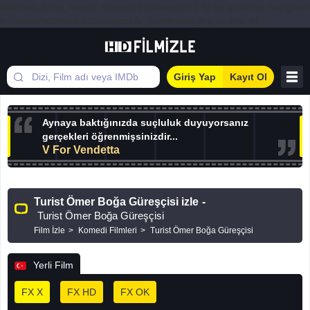
Warning: array_map(): Expected parameter 2 to be an array, null given
in /home/hdfilmizle656565/public_html/index.php on line 44
Giriş Yap
Kayıt Ol
Aynaya baktığınızda suçluluk duyuyorsanız
gerçekleri öğrenmişsinizdir...
V For Vendetta
Turist Ömer Boğa Güreşçisi izle
-
Turist Ömer Boğa Güreşçisi
Film İzle
Komedi Filmleri
Turist Ömer Boğa Güreşçisi
Yerli Film
FX X
FX HD
FX OK