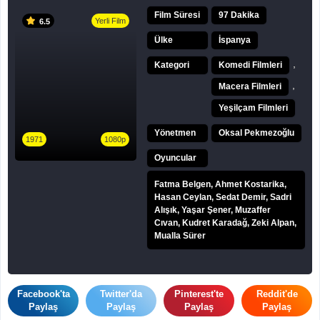
Film Süresi
97 Dakika
Yerli Film
6.5
Ülke
İspanya
,
Kategori
Komedi Filmleri
,
Macera Filmleri
Yeşilçam Filmleri
Yönetmen
Oksal Pekmezoğlu
1971
1080p
Oyuncular
Fatma Belgen, Ahmet Kostarika,
Hasan Ceylan, Sedat Demir, Sadri
Alışık, Yaşar Şener, Muzaffer
Cıvan, Kudret Karadağ, Zeki Alpan,
Mualla Sürer
Facebook'ta
Twitter'da
Pinterest'te
Reddit'de
Paylaş
Paylaş
Paylaş
Paylaş