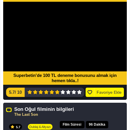
Superbetin'de 100 TL deneme bonusunu almak için
hemen tıkla..!
5.7
/
10
Favoriye Ekle
Son Oğul filminin bilgileri
The Last Son
Film Süresi
96 Dakika
Dublaj & Altyazı
5.7