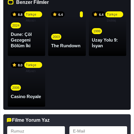
Benzer Filmler
Türkçe
Türkçe
8.8
6.4
6.4
Altyazı
Dublaj
2024
1999
Dune: Çöl
2003
Gezegeni
Uzay Yolu 9:
Bölüm İki
The Rundown
İsyan
Türkçe
8.0
Altyazı
2006
Casino Royale
Filme Yorum Yaz