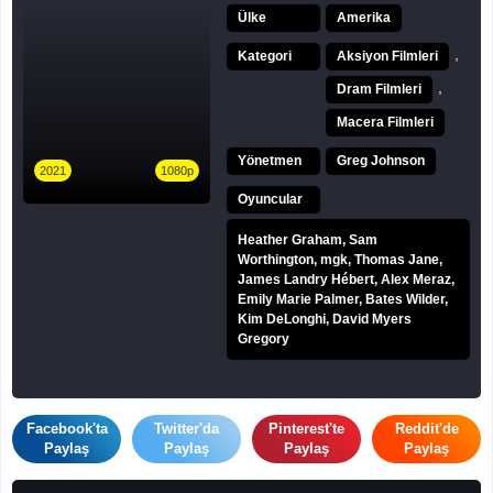
Ülke
Amerika
,
Kategori
Aksiyon Filmleri
,
Dram Filmleri
Macera Filmleri
Yönetmen
Greg Johnson
2021
1080p
Oyuncular
Heather Graham, Sam
Worthington, mgk, Thomas Jane,
James Landry Hébert, Alex Meraz,
Emily Marie Palmer, Bates Wilder,
Kim DeLonghi, David Myers
Gregory
Facebook'ta
Twitter'da
Pinterest'te
Reddit'de
Paylaş
Paylaş
Paylaş
Paylaş