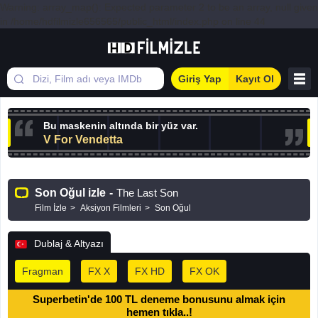
Warning: array_map(): Expected parameter 2 to be an array, null given
in /home/hdfilmizle656565/public_html/index.php on line 44
Giriş Yap
Kayıt Ol
Bu maskenin altında bir yüz var.
V For Vendetta
Son Oğul izle
-
The Last Son
Film İzle
Aksiyon Filmleri
Son Oğul
Dublaj & Altyazı
Fragman
FX X
FX HD
FX OK
Superbetin'de 100 TL deneme bonusunu almak için
hemen tıkla..!