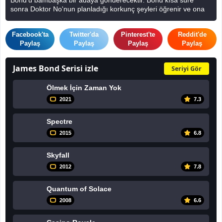
sonra Doktor No'nun planladığı korkunç şeyleri öğrenir ve ona
bir an önce karşı koymaya karar verir.
Facebook'ta
Twitter'da
Pinterest'te
Reddit'de
Filmizlex iyi seyirler diler..
Paylaş
Paylaş
Paylaş
Paylaş
James Bond Serisi izle
Seriyi Gör
Ölmek İçin Zaman Yok
2021
7.3
Spectre
2015
6.8
Skyfall
2012
7.8
Quantum of Solace
2008
6.6