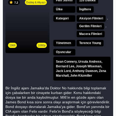
Film Süresi
110 Dakika
Dublaj & Altyazı
7.2
Ülke
İngiltere
,
Kategori
Aksiyon Filmleri
,
Gerilim Filmleri
Macera Filmleri
Yönetmen
Terence Young
1966
1080p
Oyuncular
Sean Connery, Ursula Andress,
Bernard Lee, Joseph Wiseman,
Jack Lord, Anthony Dawson, Zena
Marshall, John Kitzmiller
Bir İngiliz ajanı Jamaika'da Doktor No hakkında bilgi toplamak
için çabalarken bir cinayete kurban gider. Konu hakkındaki
dosya ise bir anda kaybolmuştur. MI6'in en gözde ajanı olan
James Bond kısa süre sonra olayı araştırmak için görevlendirilir.
Bond dosyayı devralarak Jamaika'ya gider. Bond'un yanında bir
CIA ajanı olan Felix vardır. Felix'in Bond'a söyleyeceği bilgi
Bond'u bambaşka bir adaya gönderecektir. Bond kısa süre