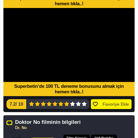
hemen tıkla..!
Superbetin'de 100 TL deneme bonusunu almak için
hemen tıkla..!
7.2
/
10
Favoriye Ekle
Doktor No filminin bilgileri
Dr. No