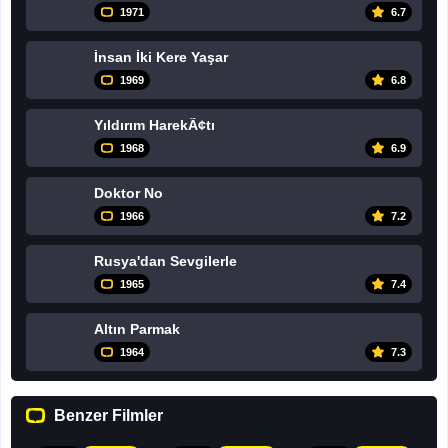
1971
6.7
İnsan İki Kere Yaşar
1969
6.8
Yıldırım HarekÃ¢tı
1968
6.9
Doktor No
1966
7.2
Rusya'dan Sevgilerle
1965
7.4
Altın Parmak
1964
7.3
Benzer Filmler