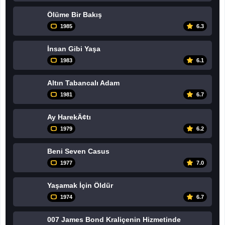
Ölüme Bir Bakış
1985
6.3
İnsan Gibi Yaşa
1983
6.1
Altın Tabancalı Adam
1981
6.7
Ay HarekÃ¢tı
1979
6.2
Beni Seven Casus
1977
7.0
Yaşamak İçin Öldür
1974
6.7
007 James Bond Kraliçenin Hizmetinde