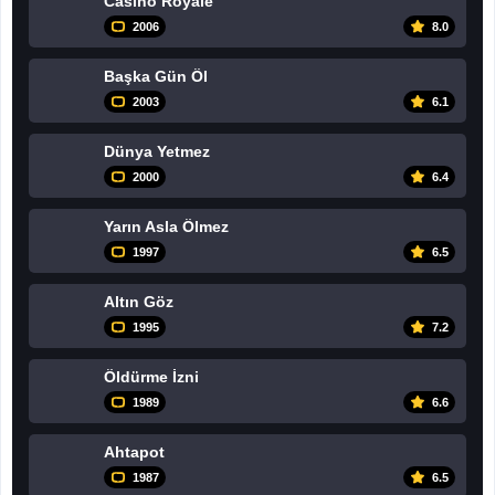
Casino Royale
2006
8.0
Başka Gün Öl
2003
6.1
Dünya Yetmez
2000
6.4
Yarın Asla Ölmez
1997
6.5
Altın Göz
1995
7.2
Öldürme İzni
1989
6.6
Ahtapot
1987
6.5