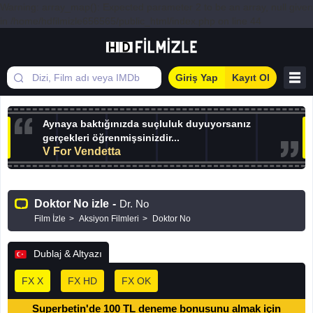
Warning: array_map(): Expected parameter 2 to be an array, null given
in /home/hdfilmizle656565/public_html/index.php on line 44
Giriş Yap
Kayıt Ol
Aynaya baktığınızda suçluluk duyuyorsanız
gerçekleri öğrenmişsinizdir...
V For Vendetta
Doktor No izle
-
Dr. No
Film İzle
Aksiyon Filmleri
Doktor No
Dublaj & Altyazı
FX X
FX HD
FX OK
Superbetin'de 100 TL deneme bonusunu almak için