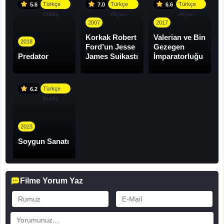
Türkçe
Türkçe
Türkçe
5.6
7.0
6.6
Dublaj
Altyazı
Altyazı
2007
2017
Korkak Robert
Valerian ve Bin
2018
Ford’un Jesse
Gezegen
Predator
James Suikastı
İmparatorluğu
Türkçe
6.2
Dublaj
2023
Soygun Sanatı
Filme Yorum Yaz