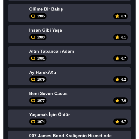
Ölüme Bir Bakış
1985
6.3
İnsan Gibi Yaşa
1983
6.1
Altın Tabancalı Adam
1981
6.7
Ay HarekÃ¢tı
1979
6.2
Beni Seven Casus
1977
7.0
Yaşamak İçin Öldür
1974
6.7
007 James Bond Kraliçenin Hizmetinde