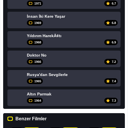
1971
6.7
İnsan İki Kere Yaşar
1969
6.8
Yıldırım HarekÃ¢tı
1968
6.9
Doktor No
1966
7.2
Rusya'dan Sevgilerle
1965
7.4
Altın Parmak
1964
7.3
Benzer Filmler