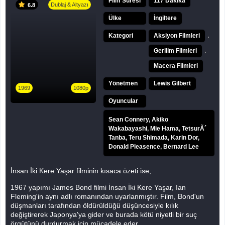
Film Süresi
117 Dakika
Dublaj & Altyazı
6.8
Ülke
İngiltere
,
Kategori
Aksiyon Filmleri
,
Gerilim Filmleri
Macera Filmleri
Yönetmen
Lewis Gilbert
1969
1080p
Oyuncular
Sean Connery, Akiko
Wakabayashi, Mie Hama, TetsurÃ´
Tanba, Teru Shimada, Karin Dor,
Donald Pleasence, Bernard Lee
İnsan İki Kere Yaşar filminin kısaca özeti ise;
1967 yapımı James Bond filmi İnsan İki Kere Yaşar, Ian
Fleming'in aynı adlı romanından uyarlanmıştır. Film, Bond'un
düşmanları tarafından öldürüldüğü düşüncesiyle kılık
değiştirerek Japonya'ya gider ve burada kötü niyetli bir suç
örgütünü durdurmak için mücadele eder.