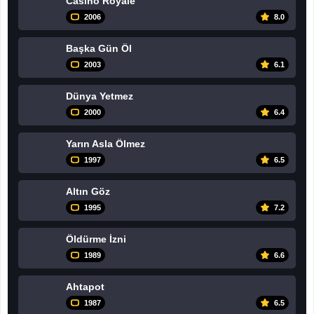
Casino Royale
biridir ve Bond karakterinin popülerliğini artırmıştır. Filmde,
Bond'u canlandıran Sean Connery'nin performansı ve
2006
8.0
Japonya'nın egzotik mekanları dikkat çekmektedir. Ayrıca, filmin
tema müziği de ünlüdür ve Bond serisinin en sevilen
Başka Gün Öl
müziklerinden biridir.
2003
6.1
Filmizlex farkı ile 4K ve 1080P olarak izleyebilirsiniz. Filmizlex
farkı ile daha bir çok yerli ve yabancı filme ulaşabilrsiniz.
Dünya Yetmez
Filmizlex ailesi iyi seyirler diler...
2000
6.4
Yarın Asla Ölmez
1997
6.5
Altın Göz
1995
7.2
Öldürme İzni
1989
6.6
Ahtapot
1987
6.5