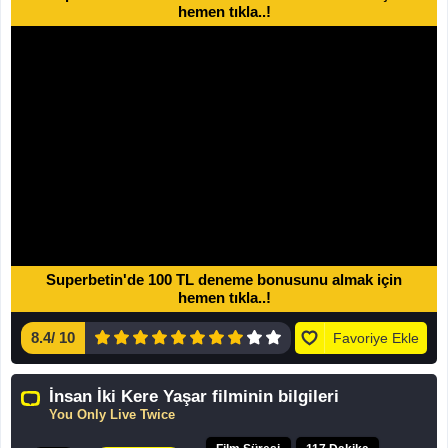
hemen tıkla..!
Superbetin'de 100 TL deneme bonusunu almak için
hemen tıkla..!
8.4
/
10
Favoriye Ekle
İnsan İki Kere Yaşar filminin bilgileri
You Only Live Twice