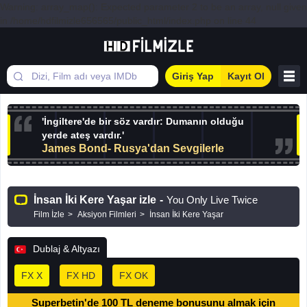
Warning: array_map(): Expected parameter 2 to be an array, null given
in /home/hdfilmizle656565/public_html/index.php on line 44
Giriş Yap
Kayıt Ol
'İngiltere'de bir söz vardır: Dumanın olduğu
yerde ateş vardır.'
James Bond- Rusya'dan Sevgilerle
İnsan İki Kere Yaşar izle
-
You Only Live Twice
Film İzle
Aksiyon Filmleri
İnsan İki Kere Yaşar
Dublaj & Altyazı
FX X
FX HD
FX OK
Superbetin'de 100 TL deneme bonusunu almak için