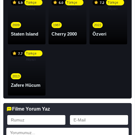
Türkçe
Türkçe
Türkçe
5.9
6.0
7.2
Dublaj
Altyazı
Altyazı
2009
1987
2022
Staten Island
Cherry 2000
Özveri
Türkçe
7.7
Altyazı
2013
Zafere Hücum
Filme Yorum Yaz