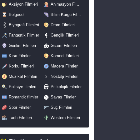
Aksiyon Filmleri
Animasyon Filmleri
Belgesel
Bilim-Kurgu Filmleri
Biyografi Filmleri
Dram Filmleri
Fantastik Filmler
Gençlik Filmleri
Gerilim Filmleri
Gizem Filmleri
Kısa Filmler
Komedi Filmleri
Korku Filmleri
Macera Filmleri
Müzikal Filmleri
Nostalji Filmleri
Polisiye filmleri
Psikolojik Filmler
Romantik filmler
Savaş Filmleri
Spor Filmleri
Suç Filmleri
Tarih Filmleri
Western Filmleri