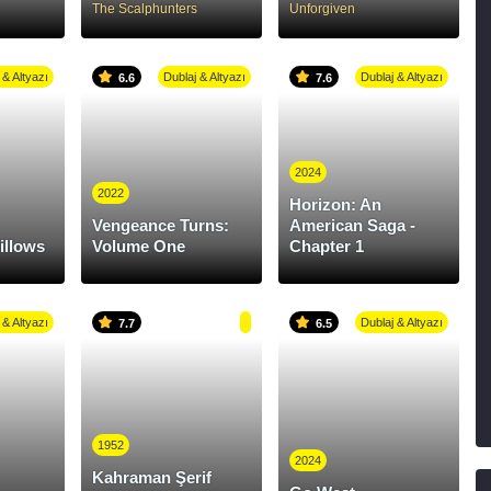
The Scalphunters
Unforgiven
 & Altyazı
Dublaj & Altyazı
Dublaj & Altyazı
6.6
7.6
2024
2022
Horizon: An
Vengeance Turns:
American Saga -
illows
Volume One
Chapter 1
 & Altyazı
Dublaj & Altyazı
7.7
6.5
1952
2024
Kahraman Şerif