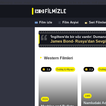
Warning: array_map(): Expected parameter 2 to be an array, null given
Film izle
Film Arşivi
Seri Filmle
'İngiltere'de bir söz vardır: Duman
James Bond- Rusya'dan Sevgil
Western Filmleri
Dublaj & Altyazı
Dublaj
7.0
7.3
1985
2024
Namludaki Ad