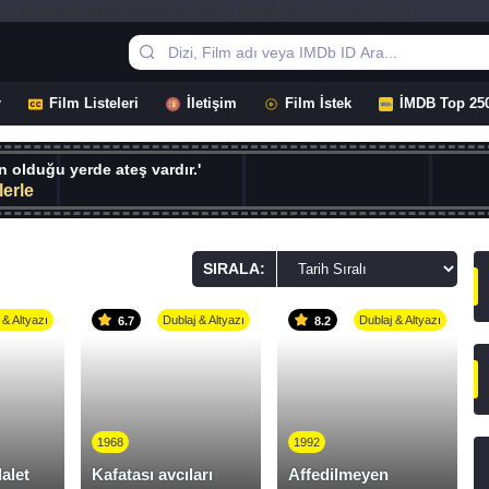
 in /home/hdfilmizle656565/public_html/index.php on line 44
r
Film Listeleri
İletişim
Film İstek
İMDB Top 25
ın olduğu yerde ateş vardır.'
erle
SIRALA:
 & Altyazı
Dublaj & Altyazı
Dublaj & Altyazı
6.7
8.2
1968
1992
alet
Kafatası avcıları
Affedilmeyen