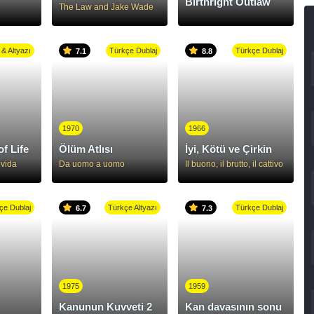
Birthright Outlaw
The Law and Jake Wade
 & Altyazı
Türkçe Dublaj
Türkçe Dublaj
7.1
8.8
1970
1966
f Life
Ölüm Atlısı
İyi, Kötü ve Çirkin
 vida
Da uomo a uomo
Il buono, il brutto, il cattivo
çe Dublaj
Türkçe Altyazı
Türkçe Dublaj
6.7
7.3
1975
1959
Kanunun Kuvveti 2
Kan davasının sonu