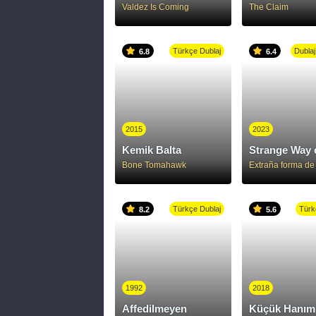
Valdez Is Coming
The Claim
Türkçe Dublaj
Dublaj
6.8
6.4
2015
2023
Kemik Balta
Strange Way o
Bone Tomahawk
Extraña forma de
Türkçe Dublaj
Türk
8.2
5.6
1992
2018
Affedilmeyen
Küçük Hanım