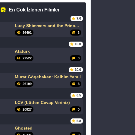
En Çok İzlenen Filmler
7.0
Lucy Shimmers and the Prince of Peace
36491
3
10.0
Atatürk
27522
0
10.0
Murat Gögebakan: Kalbim Yarali
26199
3
6.5
LCV (Lütfen Cevap Veriniz)
20827
0
5.8
Ghosted