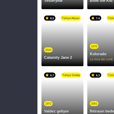
Yesteryear
Billie the Kid
Türkçe Altyazı
Türk
8.0
7.4
1970
2024
Kolorado
Calamity Jane 2
La resa dei conti
Türkçe Dublaj
Türk
6.7
6.3
1972
2001
Valdez geliyor
İhtirasın bede