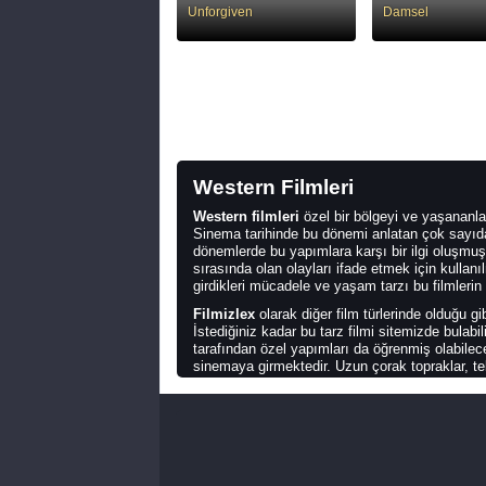
Unforgiven
Damsel
Western Filmleri
Western filmleri
özel bir bölgeyi ve yaşananla
Sinema tarihinde bu dönemi anlatan çok sayıda ö
dönemlerde bu yapımlara karşı bir ilgi oluşmuş
sırasında olan olayları ifade etmek için kullanı
girdikleri mücadele ve yaşam tarzı bu filmleri
Filmizlex
olarak diğer film türlerinde olduğu g
İstediğiniz kadar bu tarz filmi sitemizde bulabi
tarafından özel yapımları da öğrenmiş olabile
sinemaya girmektedir. Uzun çorak topraklar, tek
detay bu filmlerde her zaman konu alınabilmekt
En İyi Western Filmleri
Wester filmleri
içerisinde birçok alt tür barın
westernleri olmak üzere bu sayı uzayıp gitmekt
ruh, hem de her şeyin tam anlamıyla doğal olma