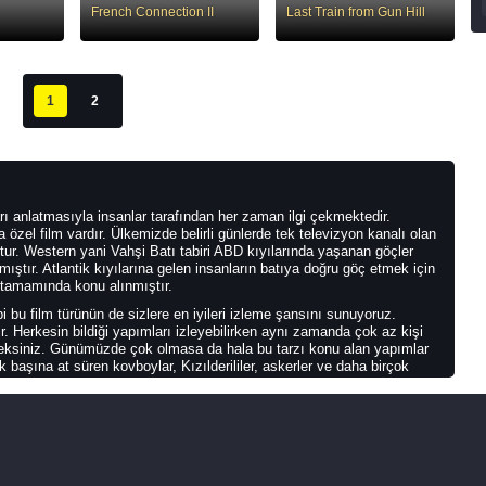
French Connection II
Last Train from Gun Hill
1
2
rı anlatmasıyla insanlar tarafından her zaman ilgi çekmektedir.
zel film vardır. Ülkemizde belirli günlerde tek televizyon kanalı olan
tur. Western yani Vahşi Batı tabiri ABD kıyılarında yaşanan göçler
lmıştır. Atlantik kıyılarına gelen insanların batıya doğru göç etmek için
n tamamında konu alınmıştır.
ibi bu film türünün de sizlere en iyileri izleme şansını sunuyoruz.
lir. Herkesin bildiği yapımları izleyebilirken aynı zamanda çok az kişi
ceksiniz. Günümüzde çok olmasa da hala bu tarzı konu alan yapımlar
 başına at süren kovboylar, Kızılderililer, askerler ve daha birçok
edir.
dırmaktadır. Klasik, Epik, Spaghetti, romantik, müzikal ve yeşilcam
edir. Özellikle 1950-60-70€™li yıllarda yapılan bu filmler hem amatör
sı nedeniyle insanlar arasında özel bir yer almaktadır. Sessizliğin