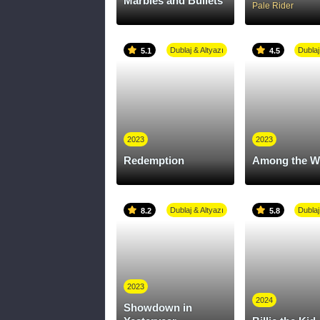
Marbles and Bullets
Pale Rider
Dublaj & Altyazı
Dublaj
5.1
4.5
2023
2023
Redemption
Among the W
Dublaj & Altyazı
Dublaj
8.2
5.8
2023
2024
Showdown in