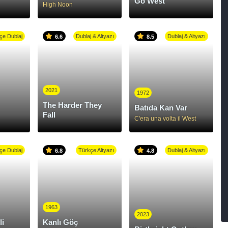
Go West
High Noon
çe Dublaj
Dublaj & Altyazı
Dublaj & Altyazı
6.6
8.5
2021
1972
The Harder They
Batıda Kan Var
Fall
C'era una volta il West
çe Dublaj
Türkçe Altyazı
Dublaj & Altyazı
6.8
4.8
1963
2023
li
Kanlı Göç