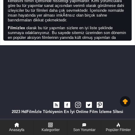
kendisini filmin içerisinde hissettiği yapımlardır. Kimi yorumculara
göre bu tür yapımlar sanat açısından verimli olarak görülmese dahi
izleyiciler bu tür filmleri daha çok sevmektedir. İçerisinde normalde
insan hayatında yer alması imkÃ¢nsız olan birçok sahne
barındırmaları dikkat çekmektedir.
Filmizlex
olarak bu tür yapımları sizlere en iyi liste şeklinde
sunmaya odaklanıyoruz. Bu sayede sitemiz üzerinden son dönemin
en popüler aksiyon filmlerinin yanında kült olmuş yapımları da
bulma konusunda yardımcı oluyoruz. Seçenekler çok olduğu için
bulmakta zorlanmamanız için sıralama yapmanıza izin veriyoruz.
İmdb puanı, site puanı, beğeni, izleme, yorum sayısı ve editör
tercihlerine göre sıralama yapabilmeniz mümkündür.
En İyi Aksiyon Filmleri
Aksiyon filmleri
sayı bakımından çok olsa dahi bunların arasında
en iyisini bulmakta bazen zorluk yaşanabiliyor. Görsel efektin çok
olması nedeniyle ve oyunculuk kalitesine o kadar odaklanılmayan
filmlerde ciddi kalite düşüşü olabiliyor. Ancak yine de sinema
içerisinde bu filmler arasında öne çıkan çok sayıda yapım
bulunuyor.
Genelde büyük bütçeli yapımlar olarak lanse edilen bu filmlerde o
dönemin en önemli sinema yıldızları da yer alıyor. Başrol oyuncusu,
2023 HdFilmİzle Türkiyenin En İyi Online Film İzleme Sİtesi
yönetmen ve senaryonun bir arada en iyi şekilde geldiği yapımlar
diğerlerinin bir adım önüne çıkmayı başarıyor. The Gentlemen,
Extractiaon, Avengers, Matrix, Yüzüklerin Efendisi, Kara Şövalye
gibi yapımlar bu listede sinema severler tarafından her zaman
Anasayfa
Kategoriler
Son Yorumlar
Popüler Filmler
yukarıda görülüyor. İzlenme sayıları olsun, yapım maliyetleri aynı