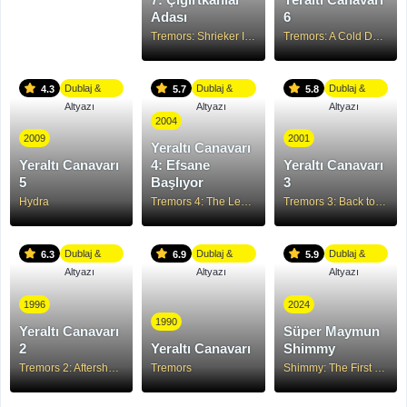
Adası
6
Tremors: Shrieker Island
Tremors: A Cold Day in Hell
Dublaj &
Dublaj &
Dublaj &
4.3
5.7
5.8
Altyazı
Altyazı
Altyazı
2004
2009
2001
Yeraltı Canavarı
Yeraltı Canavarı
4: Efsane
Yeraltı Canavarı
5
Başlıyor
3
Hydra
Tremors 4: The Legend Begins
Tremors 3: Back to Perfection
Dublaj &
Dublaj &
Dublaj &
6.3
6.9
5.9
Altyazı
Altyazı
Altyazı
1996
2024
1990
Yeraltı Canavarı
Süper Maymun
2
Yeraltı Canavarı
Shimmy
Tremors 2: Aftershocks
Tremors
Shimmy: The First Monkey King