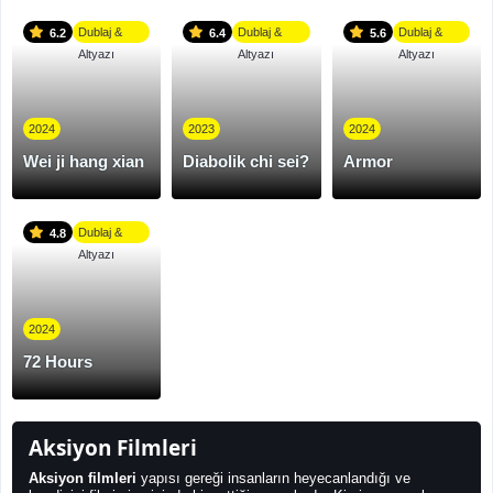
Dublaj &
Dublaj &
Dublaj &
6.2
6.4
5.6
Altyazı
Altyazı
Altyazı
2024
2023
2024
Wei ji hang xian
Diabolik chi sei?
Armor
Dublaj &
4.8
Altyazı
2024
72 Hours
Aksiyon Filmleri
Aksiyon filmleri
yapısı gereği insanların heyecanlandığı ve