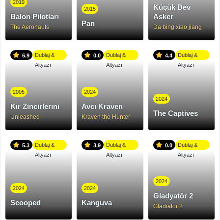
2019
Küçük Dev
2015
Balon Pilotları
Asker
Pan
The Aeronauts
Da bing xiao jiang
Dublaj &
Dublaj &
Dublaj &
6.9
0.0
4.4
Altyazı
Altyazı
Altyazı
2005
2024
2024
Kır Zincirlerini
Avcı Kraven
The Captives
Unleashed
Kraven the Hunter
Dublaj &
Dublaj &
Dublaj &
5.3
3.9
0.0
Altyazı
Altyazı
Altyazı
2024
2024
2024
Gladyatör 2
Scooped
Kanguva
Gladiator 2