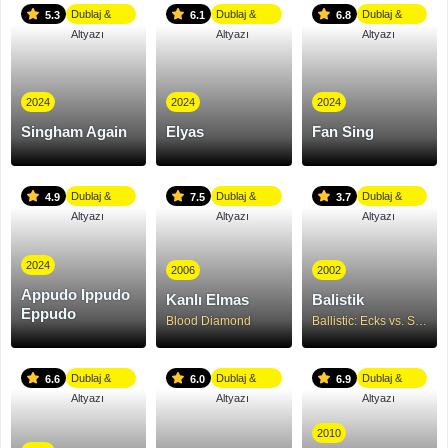
Dublaj &
Dublaj &
Dublaj &
5.3
6.1
6.8
Altyazı
Altyazı
Altyazı
2024
2024
2024
Singham Again
Elyas
Fan Sing
Dublaj &
Dublaj &
Dublaj &
4.9
7.5
3.7
Altyazı
Altyazı
Altyazı
2024
2006
2002
Appudo Ippudo
Kanlı Elmas
Balistik
Eppudo
Blood Diamond
Ballistic: Ecks vs. Sever
Dublaj &
Dublaj &
Dublaj &
6.6
6.0
6.9
Altyazı
Altyazı
Altyazı
2010