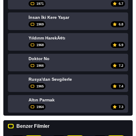
1971
6.7
İnsan İki Kere Yaşar
1969
6.8
Yıldırım HarekÃ¢tı
1968
6.9
Doktor No
1966
7.2
Rusya'dan Sevgilerle
1965
7.4
Altın Parmak
1964
7.3
Benzer Filmler