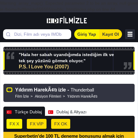
Warning: array_map(): Expected parameter 2 to be an array, null given
in /home/hdfilmizle656565/public_html/index.php on line 44
Giriş Yap
Kayıt Ol
"Hala her sabah uyandığımda istediğim ilk ve
tek şey yüzünü görmek oluyor."
P.S. I Love You (2007)
Yıldırım HarekÃ¢tı izle
-
Thunderball
Film İzle
Aksiyon Filmleri
Yıldırım HarekÃ¢tı
Türkçe Dublaj
Dublaj & Altyazı
FX X
FX VİP
FX OK
Superbetin'de 100 TL deneme bonusunu almak için