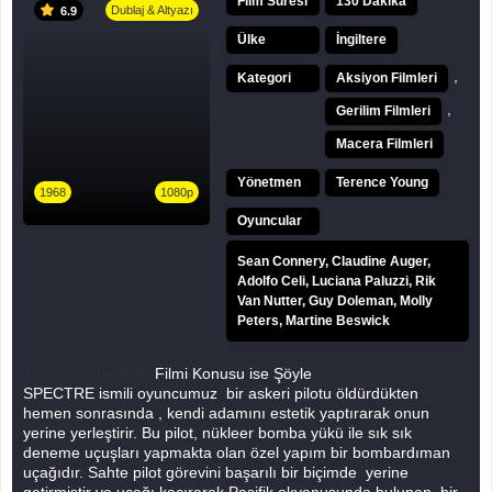
Film Süresi
130 Dakika
Dublaj & Altyazı
6.9
Ülke
İngiltere
,
Kategori
Aksiyon Filmleri
,
Gerilim Filmleri
Macera Filmleri
Yönetmen
Terence Young
1968
1080p
Oyuncular
Sean Connery, Claudine Auger,
Adolfo Celi, Luciana Paluzzi, Rik
Van Nutter, Guy Doleman, Molly
Peters, Martine Beswick
Yıldırım HarekÃ¢tı
Filmi Konusu ise Şöyle
SPECTRE ismili oyuncumuz bir askeri pilotu öldürdükten
hemen sonrasında , kendi adamını estetik yaptırarak onun
yerine yerleştirir. Bu pilot, nükleer bomba yükü ile sık sık
deneme uçuşları yapmakta olan özel yapım bir bombardıman
uçağıdır. Sahte pilot görevini başarılı bir biçimde yerine
getirmiştir ve uçağı kaçırarak Pasifik okyanusunda bulunan bir