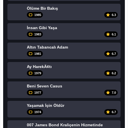
Ölüme Bir Bakış
1985
6.3
İnsan Gibi Yaşa
1983
6.1
Altın Tabancalı Adam
1981
6.7
Ay HarekÃ¢tı
1979
6.2
Beni Seven Casus
1977
7.0
Yaşamak İçin Öldür
1974
6.7
007 James Bond Kraliçenin Hizmetinde