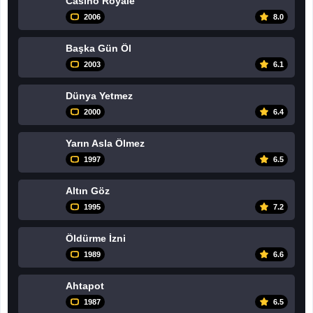
Casino Royale
2006
8.0
Başka Gün Öl
2003
6.1
Dünya Yetmez
2000
6.4
Yarın Asla Ölmez
1997
6.5
Altın Göz
1995
7.2
Öldürme İzni
1989
6.6
Ahtapot
1987
6.5