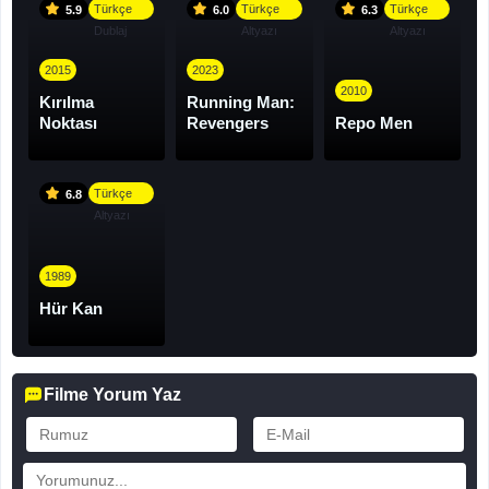
Türkçe
Türkçe
Türkçe
5.9
6.0
6.3
Dublaj
Altyazı
Altyazı
2015
2023
2010
Kırılma
Running Man:
Noktası
Revengers
Repo Men
Türkçe
6.8
Altyazı
1989
Hür Kan
Filme Yorum Yaz