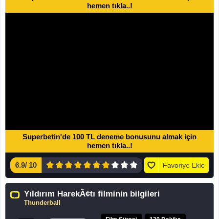
hemen tıkla..!
Superbetin'de 100 TL deneme bonusunu almak için
hemen tıkla..!
6.9
/
10
Favoriye Ekle
Yıldırım HarekÃ¢tı filminin bilgileri
Thunderball