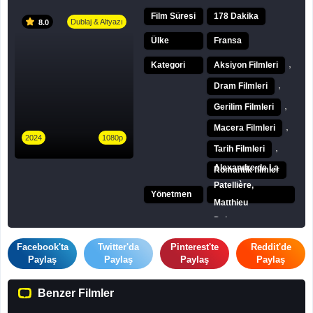
Film Süresi
178 Dakika
Dublaj & Altyazı
8.0
Ülke
Fransa
,
Kategori
Aksiyon Filmleri
,
Dram Filmleri
,
Gerilim Filmleri
,
Macera Filmleri
2024
1080p
,
Tarih Filmleri
Alexandre de La
Romantik filmler
Patellière,
Yönetmen
Matthieu
Delaporte
Facebook'ta
Twitter'da
Pinterest'te
Reddit'de
Paylaş
Paylaş
Paylaş
Paylaş
Benzer Filmler