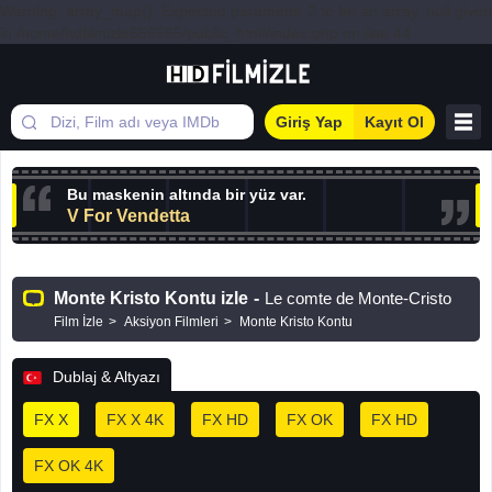
Warning: array_map(): Expected parameter 2 to be an array, null given
in /home/hdfilmizle656565/public_html/index.php on line 44
Giriş Yap
Kayıt Ol
Bu maskenin altında bir yüz var.
V For Vendetta
Monte Kristo Kontu izle
-
Le comte de Monte-Cristo
Film İzle
Aksiyon Filmleri
Monte Kristo Kontu
Dublaj & Altyazı
FX X
FX X 4K
FX HD
FX OK
FX HD
FX OK 4K