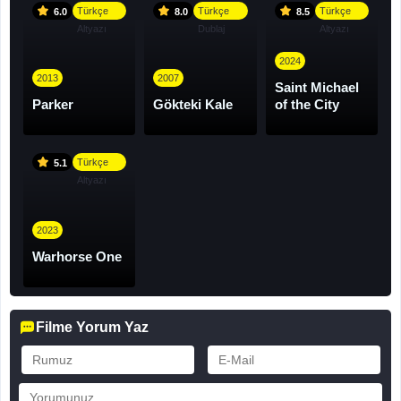
Türkçe
Türkçe
Türkçe
6.0
8.0
8.5
Altyazı
Dublaj
Altyazı
2024
2013
2007
Saint Michael
Parker
Gökteki Kale
of the City
Türkçe
5.1
Altyazı
2023
Warhorse One
Filme Yorum Yaz