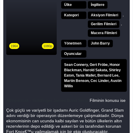
Ülke
İngiltere
,
Kategori
Aksiyon Filmleri
,
Gerilim Filmleri
Macera Filmleri
Yönetmen
John Barry
1964
1080p
Oyuncular
Sean Connery, Gert Fröbe, Honor
Blackman, Harold Sakata, Shirley
Eaton, Tania Mallet, Bernard Lee,
Martin Benson, Cec Linder, Austin
Willis
Altınparmak - Goldfinger James Bond Serisi
Filminin konusu ise
Çok güçlü ve variyetli bir işadamı Auric Goldfinger, Grand Slam
adını verdiği bir operasyon düzenlemeye çalışmaktadır. Dünya
ekonomisinin can ucunda kalbi sayılan ve bütün ülkelerin altın
rezervlerinin depo edildiği ve askeri bir üs tarafından korunan
Fort Knox€™u yağmalamak için bir ekip oluşturacaktır.