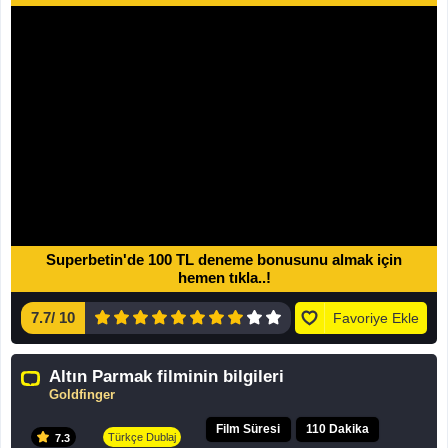
Superbetin'de 100 TL deneme bonusunu almak için
hemen tıkla..!
7.7
/
10
Favoriye Ekle
Altın Parmak filminin bilgileri
Goldfinger
Film Süresi
110 Dakika
Türkçe Dublaj
7.3