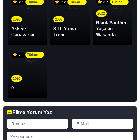
Türkçe
Türkçe
Türkçe
7.3
7.7
6.7
Altyazı
Dublaj
Dublaj
2022
2020
2007
Black Panther:
Aşk ve
3:10 Yuma
Yaşasın
Canavarlar
Treni
Wakanda
Türkçe
7.0
Altyazı
2010
9
Filme Yorum Yaz