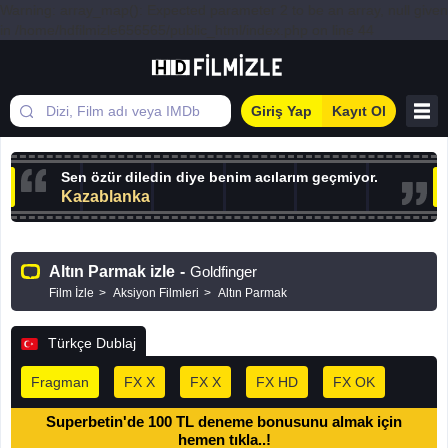
Warning: array_map(): Expected parameter 2 to be an array, null given
in /home/hdfilmizle656565/public_html/index.php on line 44
Giriş Yap
Kayıt Ol
Sen özür diledin diye benim acılarım geçmiyor.
Kazablanka
Altın Parmak izle
-
Goldfinger
Film İzle
Aksiyon Filmleri
Altın Parmak
Türkçe Dublaj
Fragman
FX X
FX X
FX HD
FX OK
Superbetin'de 100 TL deneme bonusunu almak için
hemen tıkla..!