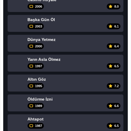
2006
8.0
Başka Gün Öl
2003
6.1
Dünya Yetmez
2000
6.4
Yarın Asla Ölmez
1997
6.5
Altın Göz
1995
7.2
Öldürme İzni
1989
6.6
Ahtapot
1987
6.5