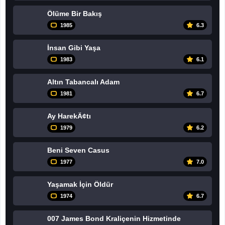
Ölüme Bir Bakış
1985
6.3
İnsan Gibi Yaşa
1983
6.1
Altın Tabancalı Adam
1981
6.7
Ay HarekÃ¢tı
1979
6.2
Beni Seven Casus
1977
7.0
Yaşamak İçin Öldür
1974
6.7
007 James Bond Kraliçenin Hizmetinde