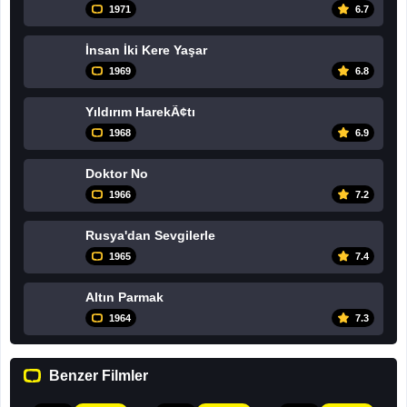
1971
6.7
İnsan İki Kere Yaşar
1969
6.8
Yıldırım HarekÃ¢tı
1968
6.9
Doktor No
1966
7.2
Rusya'dan Sevgilerle
1965
7.4
Altın Parmak
1964
7.3
Benzer Filmler