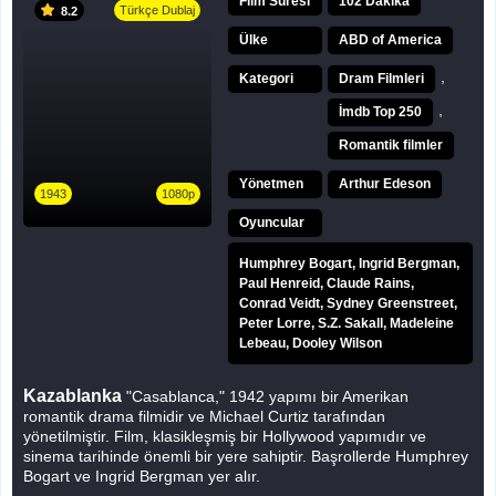
Film Süresi
102 Dakika
Türkçe Dublaj
8.2
Ülke
ABD of America
,
Kategori
Dram Filmleri
,
İmdb Top 250
Romantik filmler
Yönetmen
Arthur Edeson
1943
1080p
Oyuncular
Humphrey Bogart, Ingrid Bergman,
Paul Henreid, Claude Rains,
Conrad Veidt, Sydney Greenstreet,
Peter Lorre, S.Z. Sakall, Madeleine
Lebeau, Dooley Wilson
Kazablanka
"Casablanca," 1942 yapımı bir Amerikan
romantik drama filmidir ve Michael Curtiz tarafından
yönetilmiştir. Film, klasikleşmiş bir Hollywood yapımıdır ve
sinema tarihinde önemli bir yere sahiptir. Başrollerde Humphrey
Bogart ve Ingrid Bergman yer alır.