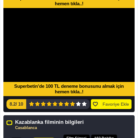
hemen tıkla..!
Superbetin'de 100 TL deneme bonusunu almak için
hemen tıkla..!
8.2
/
10
Favoriye Ekle
Kazablanka filminin bilgileri
Casablanca