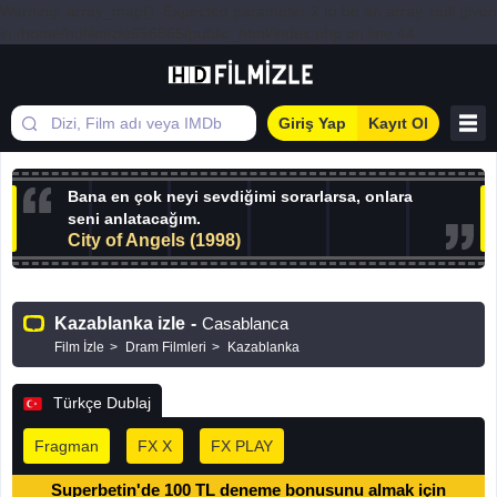
Warning: array_map(): Expected parameter 2 to be an array, null given
in /home/hdfilmizle656565/public_html/index.php on line 44
Giriş Yap
Kayıt Ol
Bana en çok neyi sevdiğimi sorarlarsa, onlara
seni anlatacağım.
City of Angels (1998)
Kazablanka izle
-
Casablanca
Film İzle
Dram Filmleri
Kazablanka
Türkçe Dublaj
Fragman
FX X
FX PLAY
Superbetin'de 100 TL deneme bonusunu almak için