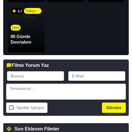
Türkçe
4.7
Altyazı
2023
80 Günde
Devrialem
Filme Yorum Yaz
Spoiler İçeriyor
Son Eklenen Filmler