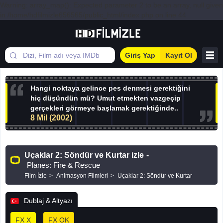
Warning: array_map(): Expected parameter 2 to be an array, null given
in /home/hdfilmizle656565/public_html/index.php on line 44
Giriş Yap
Kayıt Ol
Hangi noktaya gelince pes denmesi gerektiğini
hiç düşündün mü? Umut etmekten vazgeçip
gerçekleri görmeye başlamak gerektiğinde..
8 Mil (2002)
Uçaklar 2: Söndür ve Kurtar izle
-
Planes: Fire & Rescue
Film İzle
Animasyon Filmleri
Uçaklar 2: Söndür ve Kurtar
Dublaj & Altyazı
FX X
FX OK