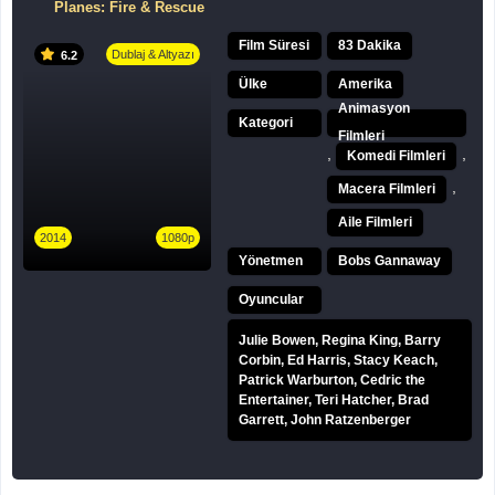
Planes: Fire & Rescue
Film Süresi
83 Dakika
Dublaj & Altyazı
6.2
Ülke
Amerika
Animasyon
Kategori
Filmleri
,
,
Komedi Filmleri
,
Macera Filmleri
Aile Filmleri
2014
1080p
Yönetmen
Bobs Gannaway
Oyuncular
Julie Bowen, Regina King, Barry
Corbin, Ed Harris, Stacy Keach,
Patrick Warburton, Cedric the
Entertainer, Teri Hatcher, Brad
Garrett, John Ratzenberger