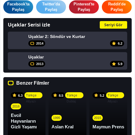
Facebook'ta
Twitter'da
Pinterest'te
Reddit'de
Paylaş
Paylaş
Paylaş
Paylaş
Uçaklar Serisi izle
Seriyi Gör
Uçaklar 2: Söndür ve Kurtar
2014
6.2
Uçaklar
2013
5.9
Benzer Filmler
Türkçe
Türkçe
Türkçe
6.3
8.5
5.2
Altyazı
Dublaj
Altyazı
2016
Evcil
1995
2015
Hayvanların
Gizli Yaşamı
Aslan Kral
Maymun Prens