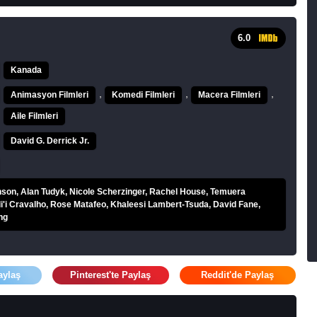
6.0
Kanada
,
,
,
Animasyon Filmleri
Komedi Filmleri
Macera Filmleri
Aile Filmleri
David G. Derrick Jr.
on, Alan Tudyk, Nicole Scherzinger, Rachel House, Temuera
li'i Cravalho, Rose Matafeo, Khaleesi Lambert-Tsuda, David Fane,
ng
aylaş
Pinterest'te Paylaş
Reddit'de Paylaş