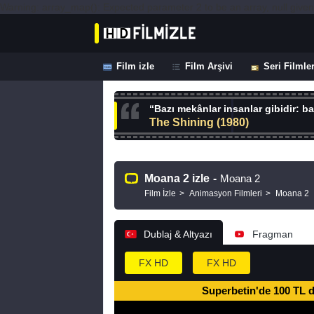
Warning: array_map(): Expected parameter 2 to be an array, null given
Film izle
Film Arşivi
Seri Filmle
“Bazı mekânlar insanlar gibidir: baz
The Shining (1980)
Moana 2 izle
-
Moana 2
Film İzle
Animasyon Filmleri
Moana 2
Dublaj & Altyazı
Fragman
FX HD
FX HD
Superbetin'de 100 TL 