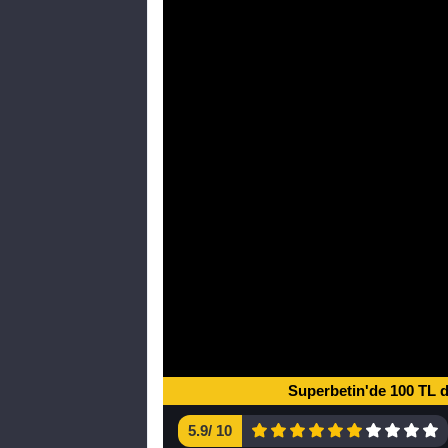
Superbetin'de 100 TL 
5.9
/
10