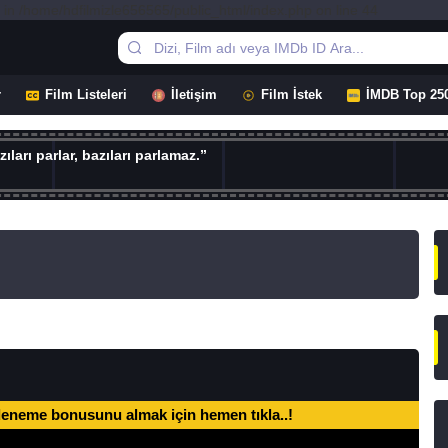
 in /home/hdfilmizle656565/public_html/index.php on line 44
r
Film Listeleri
İletişim
Film İstek
İMDB Top 25
ıları parlar, bazıları parlamaz.”
deneme bonusunu almak için hemen tıkla..!