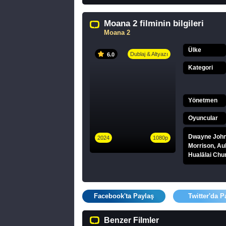
Moana 2 filminin bilgileri
Moana 2
Ülke
Dublaj & Altyazı
6.0
Kategori
Yönetmen
Oyuncular
Dwayne Johns
2024
1080p
Morrison, Au
Hualālai Chu
Facebook'ta Paylaş
Twitter'da P
Benzer Filmler