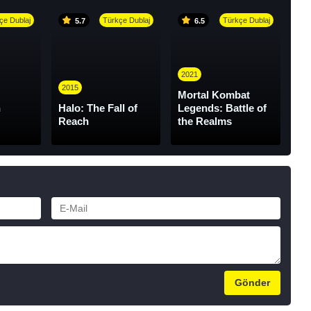
çe Dublaj
Türkçe Dublaj
Türkçe Dublaj
5.7
6.5
2021
2015
Mortal Kombat
n
Halo: The Fall of
Legends: Battle of
Reach
the Realms