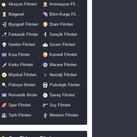
Aksiyon Filmleri
Animasyon Filmleri
Belgesel
Bilim-Kurgu Filmleri
Biyografi Filmleri
Dram Filmleri
Fantastik Filmler
Gençlik Filmleri
Gerilim Filmleri
Gizem Filmleri
Kısa Filmler
Komedi Filmleri
Korku Filmleri
Macera Filmleri
Müzikal Filmleri
Nostalji Filmleri
Polisiye filmleri
Psikolojik Filmler
Romantik filmler
Savaş Filmleri
Spor Filmleri
Suç Filmleri
Tarih Filmleri
Western Filmleri