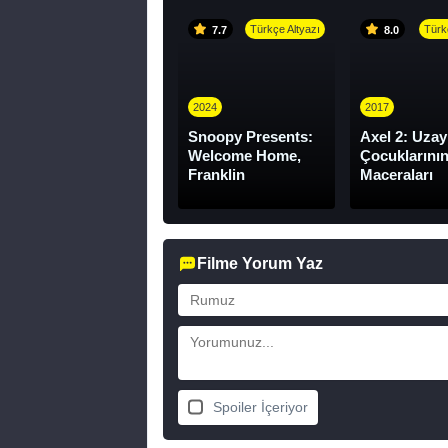
Türkçe Altyazı
Türk
7.7
8.0
2024
2017
Snoopy Presents:
Axel 2: Uzay
Welcome Home,
Çocuklarını
Franklin
Maceraları
Filme Yorum Yaz
Spoiler İçeriyor