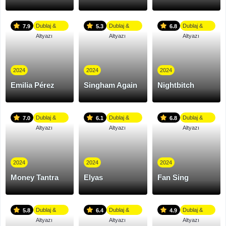
Dublaj &
Dublaj &
Dublaj &
7.9
5.3
6.8
Altyazı
Altyazı
Altyazı
2024
2024
2024
Emilia Pérez
Singham Again
Nightbitch
Dublaj &
Dublaj &
Dublaj &
7.0
6.1
6.8
Altyazı
Altyazı
Altyazı
2024
2024
2024
Money Tantra
Elyas
Fan Sing
Dublaj &
Dublaj &
Dublaj &
5.8
6.4
4.9
Altyazı
Altyazı
Altyazı