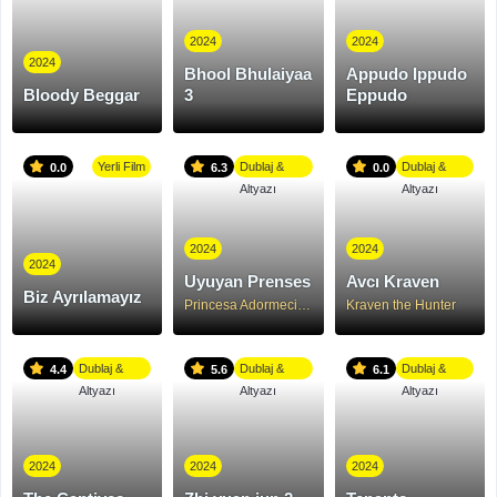
2024
2024
2024
Bhool Bhulaiyaa
Appudo Ippudo
Bloody Beggar
3
Eppudo
Yerli Film
Dublaj &
Dublaj &
0.0
6.3
0.0
Altyazı
Altyazı
2024
2024
2024
Uyuyan Prenses
Avcı Kraven
Biz Ayrılamayız
Princesa Adormecida
Kraven the Hunter
Dublaj &
Dublaj &
Dublaj &
4.4
5.6
6.1
Altyazı
Altyazı
Altyazı
2024
2024
2024