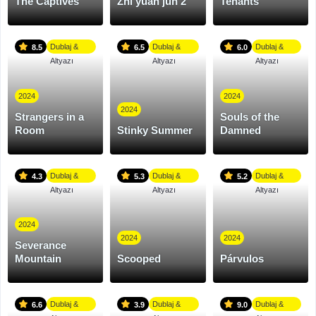
The Captives
Zhi yuan jun 2
Tenants
Dublaj &
Dublaj &
Dublaj &
8.5
6.5
6.0
Altyazı
Altyazı
Altyazı
2024
2024
2024
Strangers in a
Souls of the
Room
Stinky Summer
Damned
Dublaj &
Dublaj &
Dublaj &
4.3
5.3
5.2
Altyazı
Altyazı
Altyazı
2024
2024
2024
Severance
Mountain
Scooped
Párvulos
Dublaj &
Dublaj &
Dublaj &
6.6
3.9
9.0