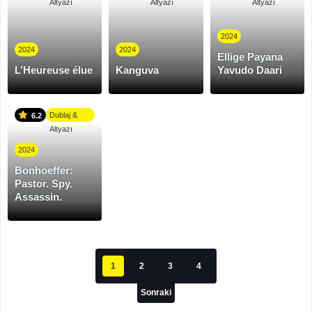
Altyazı
Altyazı
Altyazı
2024
2024
2024
Ellige Payana
L’Heureuse élue
Kanguva
Yavudo Daari
Dublaj &
6.2
Altyazı
2024
Bonhoeffer:
Pastor. Spy.
Assassin.
1
2
3
4
Sonraki