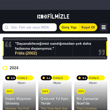
Warning: array_map(): Expected parameter 2 to be an array, null given
in /home/hdfilmizle656565/public_html/index.php on line 44
Giriş Yap
Kayıt Ol
"Dayanabileceğimizi sandığımızdan çok daha
fazlasına dayanıyoruz."
Frida (2002)
2024
Dublaj &
Dublaj &
Dublaj &
5.9
6.2
8.0
Altyazı
Altyazı
Altyazı
2024
2024
2024
Süper Maymun
Gelecek Yıl Aynı
Bir Zamanlar
Shimmy
Yerde
Noel'de
Shimmy: The First Monkey King
This Time Next Year
That Christmas