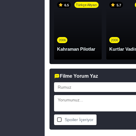
Türkçe Altyazı
6.5
5.7
2006
2006
Kahraman Pilotlar
Kurtlar Vadis
Filme Yorum Yaz
Spoiler İçeriyor