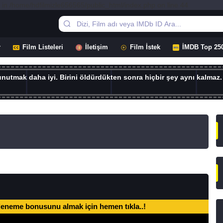
 in /home/hdfilmizle656565/public_html/index.php on line 44
r
Film Listeleri
İletişim
Film İstek
İMDB Top 25
 unutmak daha iyi. Birini öldürdükten sonra hiçbir şey aynı kalmaz.
deneme bonusunu almak için hemen tıkla..!