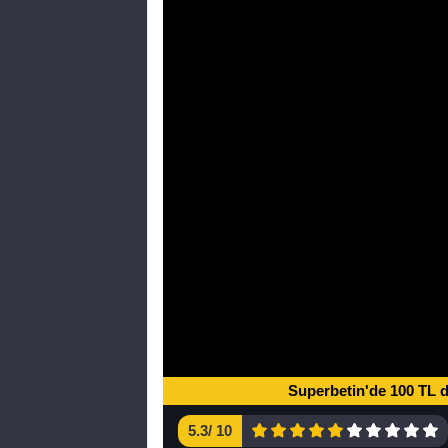
Superbetin'de 100 TL 
5.3
/
10