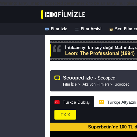
Warning: array_map(): Expected parameter 2 to be an array, null given
Film izle
Film Arşivi
Seri Filmle
İntikam iyi bir şey değil Mathilda,
Leon: The Professional (1994)
Scooped izle
-
Scooped
Film İzle
Aksiyon Filmleri
Scooped
Türkçe Dublaj
Türkçe Altyazılı
FX X
Superbetin'de 100 TL 