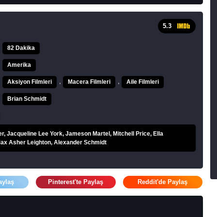
5.3
82 Dakika
Amerika
,
,
Aksiyon Filmleri
Macera Filmleri
Aile Filmleri
Brian Schmidt
r, Jacqueline Lee York, Jameson Martel, Mitchell Price, Ella
ax Asher Leighton, Alexander Schmidt
aylaş
Pinterest'te Paylaş
Reddit'de Paylaş