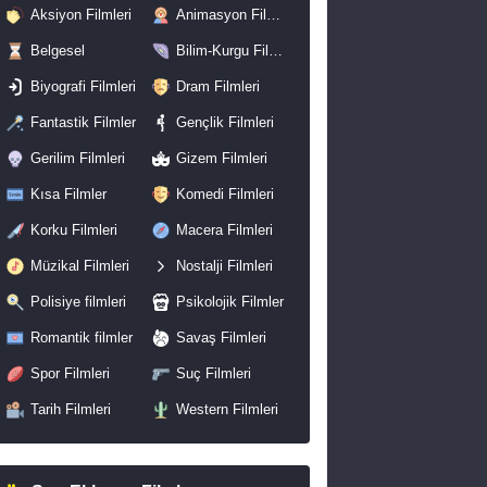
Aksiyon Filmleri
Animasyon Filmleri
Belgesel
Bilim-Kurgu Filmleri
Biyografi Filmleri
Dram Filmleri
Fantastik Filmler
Gençlik Filmleri
Gerilim Filmleri
Gizem Filmleri
Kısa Filmler
Komedi Filmleri
Korku Filmleri
Macera Filmleri
Müzikal Filmleri
Nostalji Filmleri
Polisiye filmleri
Psikolojik Filmler
Romantik filmler
Savaş Filmleri
Spor Filmleri
Suç Filmleri
Tarih Filmleri
Western Filmleri