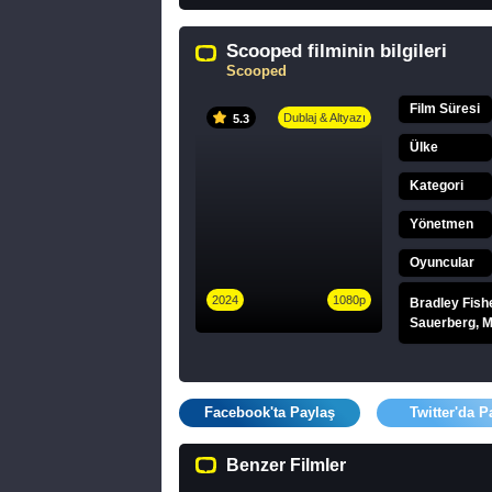
Scooped filminin bilgileri
Scooped
Film Süresi
Dublaj & Altyazı
5.3
Ülke
Kategori
Yönetmen
Oyuncular
2024
1080p
Bradley Fishe
Sauerberg, M
Facebook'ta Paylaş
Twitter'da P
Benzer Filmler