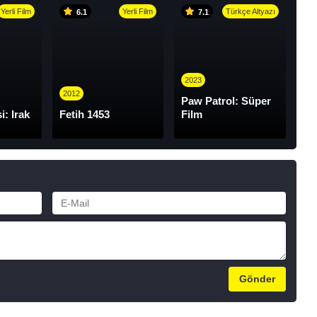
Yerli Film
Yerli Film
Türkçe Altyazı
6.1
7.1
2023
2012
Paw Patrol: Süper
i: Irak
Fetih 1453
Film