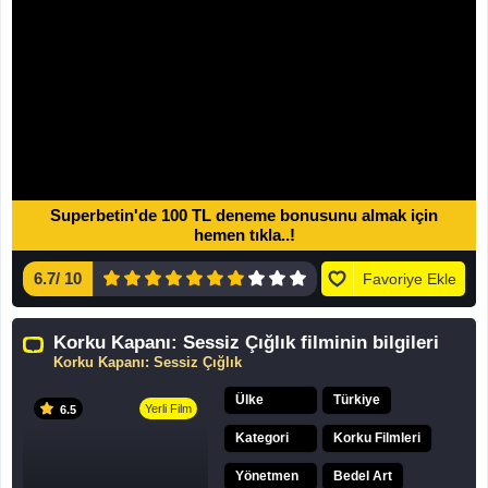
Superbetin'de 100 TL deneme bonusunu almak için
hemen tıkla..!
6.7
/
10
Favoriye Ekle
Korku Kapanı: Sessiz Çığlık filminin bilgileri
Korku Kapanı: Sessiz Çığlık
Ülke
Türkiye
Yerli Film
6.5
Kategori
Korku Filmleri
Yönetmen
Bedel Art