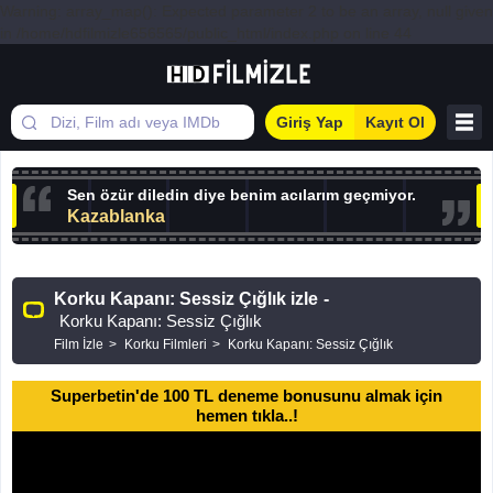
Warning: array_map(): Expected parameter 2 to be an array, null given
in /home/hdfilmizle656565/public_html/index.php on line 44
Giriş Yap
Kayıt Ol
Sen özür diledin diye benim acılarım geçmiyor.
Kazablanka
Korku Kapanı: Sessiz Çığlık izle
-
Korku Kapanı: Sessiz Çığlık
Film İzle
Korku Filmleri
Korku Kapanı: Sessiz Çığlık
Superbetin'de 100 TL deneme bonusunu almak için
hemen tıkla..!