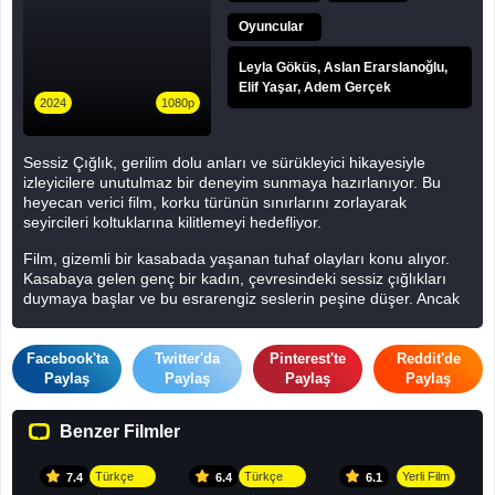
Oyuncular
Leyla Göküs, Aslan Erarslanoğlu,
Elif Yaşar, Adem Gerçek
2024
1080p
Sessiz Çığlık, gerilim dolu anları ve sürükleyici hikayesiyle
izleyicilere unutulmaz bir deneyim sunmaya hazırlanıyor. Bu
heyecan verici film, korku türünün sınırlarını zorlayarak
seyircileri koltuklarına kilitlemeyi hedefliyor.
Film, gizemli bir kasabada yaşanan tuhaf olayları konu alıyor.
Kasabaya gelen genç bir kadın, çevresindeki sessiz çığlıkları
duymaya başlar ve bu esrarengiz seslerin peşine düşer. Ancak
araştırmaları onu karanlık bir sırrın içine sürükler. Gerilim ve
korku dolu anlar, izleyicileri adeta nefeslerini tutmaya
zorlayacak.
Facebook'ta
Twitter'da
Pinterest'te
Reddit'de
Paylaş
Paylaş
Paylaş
Paylaş
2024 Korku Kapanı: Sessiz Çığlık, başarılı oyunculuk
performansları ve etkileyici görsel efektleriyle dikkat çekiyor.
Benzer Filmler
Filmin yönetmeni, senaryosu ve müzikleriyle de izleyicilere
unutulmaz bir deneyim vaat ediyor.
Türkçe
Türkçe
Yerli Film
7.4
6.4
6.1
Bu korku dolu maceraya ortak olmak ve gerilim dolu anları