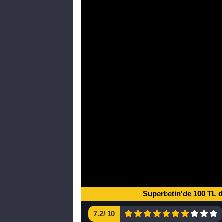
Superbetin'de 100 TL 
7.2
/
10