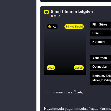
8 mil filminin bilgileri
8 Mile
Film Süresi
Türkçe Dublaj
7.2
Ülke
Kategori
Yönetmen
Oyuncular
2003
1080p
Eminem, Brit
Miller, De'A
8 mil
Filminin Kısa Özeti;
Hayatımızda yaşantımızda.. Yaşadıklarımı