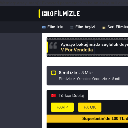
Warning: array_map(): Expected parameter 2 to be an array, null given
Film izle
Film Arşivi
Seri Filmle
Aynaya baktığınızda suçluluk duyu
V For Vendetta
8 mil izle
-
8 Mile
Film İzle
Ölmeden Önce İzle
8 mil
Türkçe Dublaj
FXVİP
FX OK
Superbetin'de 100 TL 