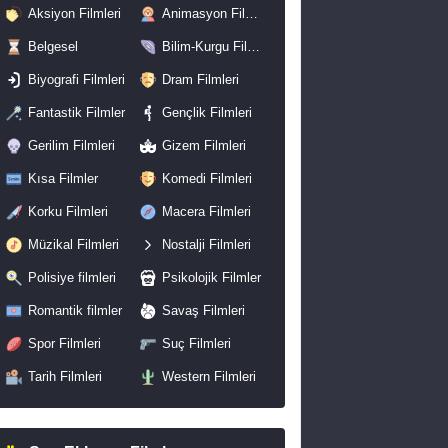
Aksiyon Filmleri
Animasyon Filmleri
Belgesel
Bilim-Kurgu Filmleri
Biyografi Filmleri
Dram Filmleri
Fantastik Filmler
Gençlik Filmleri
Gerilim Filmleri
Gizem Filmleri
Kısa Filmler
Komedi Filmleri
Korku Filmleri
Macera Filmleri
Müzikal Filmleri
Nostalji Filmleri
Polisiye filmleri
Psikolojik Filmler
Romantik filmler
Savaş Filmleri
Spor Filmleri
Suç Filmleri
Tarih Filmleri
Western Filmleri