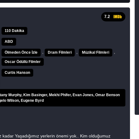
7.2
110 Dakika
ABD
,
,
,
Ölmeden Önce İzle
Dram Filmleri
Müzikal Filmleri
Oscar Ödüllü Filmler
Curtis Hanson
tany Murphy, Kim Basinger, Mekhi Phifer, Evan Jones, Omar Benson
ngelo Wilson, Eugene Byrd
z kadar Yaşadığımız yerlerin önemi yok.. Kim olduğumuz