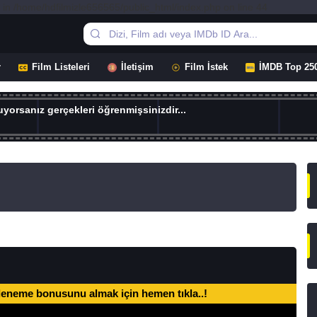
 in /home/hdfilmizle656565/public_html/index.php on line 44
r
Film Listeleri
İletişim
Film İstek
İMDB Top 25
yorsanız gerçekleri öğrenmişsinizdir...
deneme bonusunu almak için hemen tıkla..!