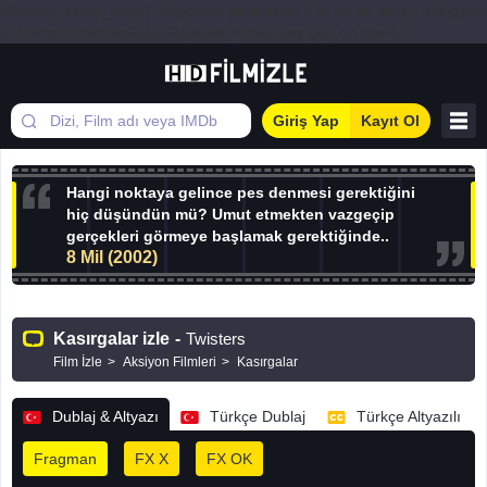
Warning: array_map(): Expected parameter 2 to be an array, null given
in /home/hdfilmizle656565/public_html/index.php on line 44
Giriş Yap
Kayıt Ol
Hangi noktaya gelince pes denmesi gerektiğini
hiç düşündün mü? Umut etmekten vazgeçip
gerçekleri görmeye başlamak gerektiğinde..
8 Mil (2002)
Kasırgalar izle
-
Twisters
Film İzle
Aksiyon Filmleri
Kasırgalar
Dublaj & Altyazı
Türkçe Dublaj
Türkçe Altyazılı
Fragman
FX X
FX OK