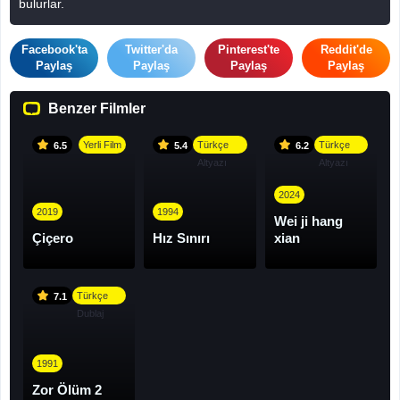
bulurlar.
Facebook'ta
Twitter'da
Pinterest'te
Reddit'de
Paylaş
Paylaş
Paylaş
Paylaş
Benzer Filmler
Yerli Film
Türkçe
Türkçe
6.5
5.4
6.2
Altyazı
Altyazı
2024
2019
1994
Wei ji hang
Çiçero
Hız Sınırı
xian
Türkçe
7.1
Dublaj
1991
Zor Ölüm 2