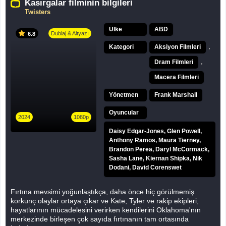
Kasırgalar filminin bilgileri
Twisters
Ülke
ABD
Dublaj & Altyazı
6.8
,
Kategori
Aksiyon Filmleri
,
Dram Filmleri
Macera Filmleri
Yönetmen
Frank Marshall
Oyuncular
2024
1080p
Daisy Edgar-Jones, Glen Powell,
Anthony Ramos, Maura Tierney,
Brandon Perea, Daryl McCormack,
Sasha Lane, Kiernan Shipka, Nik
Dodani, David Corenswet
Fırtına mevsimi yoğunlaştıkça, daha önce hiç görülmemiş
korkunç olaylar ortaya çıkar ve Kate, Tyler ve rakip ekipleri,
hayatlarının mücadelesini verirken kendilerini Oklahoma'nın
merkezinde birleşen çok sayıda fırtınanın tam ortasında