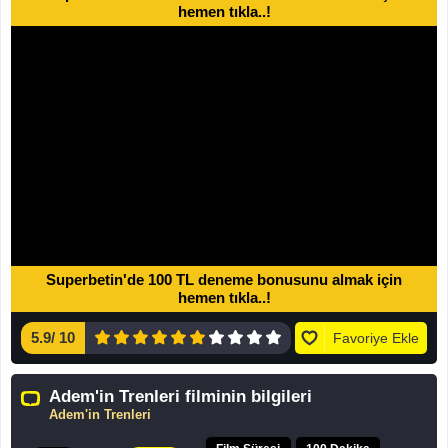
hemen tıkla..!
Superbetin'de 100 TL deneme bonusunu almak için
hemen tıkla..!
5.9
/
10
Favoriye Ekle
Adem'in Trenleri filminin bilgileri
Adem'in Trenleri