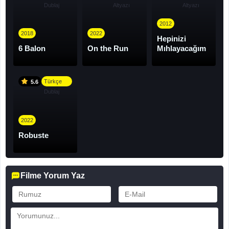
Dublaj
Altyazı
Altyazı
2012
2018
2022
Hepinizi
6 Balon
On the Run
Mıhlayacağım
Türkçe
5.6
Dublaj
2022
Robuste
Filme Yorum Yaz