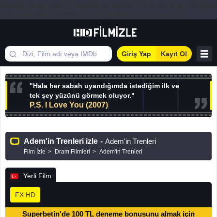
Warning: array_map(): Expected parameter 2 to be an array, null given
in /home/hdfilmizle656565/public_html/index.php on line 44
Giriş Yap
Kayıt Ol
"Hala her sabah uyandığımda istediğim ilk ve
tek şey yüzünü görmek oluyor."
P.S. I Love You (2007)
Adem'in Trenleri izle
-
Adem'in Trenleri
Film İzle
Dram Filmleri
Adem'in Trenleri
Yerli Film
FX HD
Superbetin'de 100 TL deneme bonusunu almak için