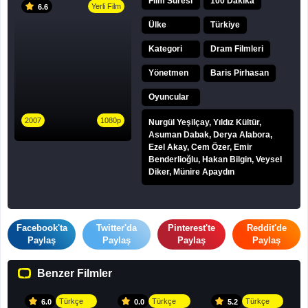
Film Süresi
100 Dakika
Yerli Film
6.6
Ülke
Türkiye
Kategori
Dram Filmleri
Yönetmen
Baris Pirhasan
Oyuncular
2007
1080p
Nurgül Yeşilçay, Yıldız Kültür,
Asuman Dabak, Derya Alabora,
Ezel Akay, Cem Özer, Emir
Benderlioğlu, Hakan Bilgin, Veysel
Diker, Münire Apaydın
Facebook'ta
Twitter'da
Pinterest'te
Reddit'de
Paylaş
Paylaş
Paylaş
Paylaş
Benzer Filmler
Türkçe
Türkçe
Türkçe
6.0
0.0
5.2