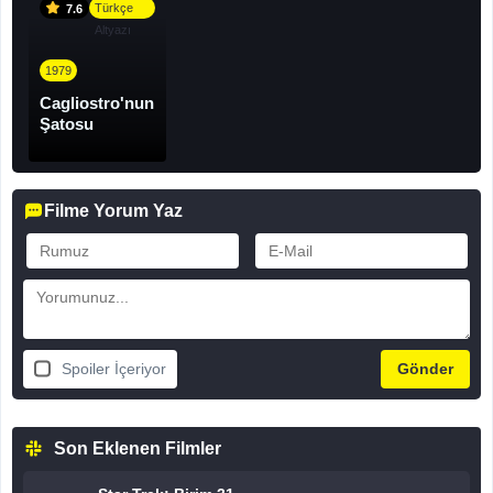
Türkçe
7.6
Altyazı
1979
Cagliostro'nun
Şatosu
Filme Yorum Yaz
Spoiler İçeriyor
Son Eklenen Filmler