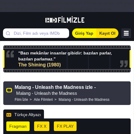
Warning: array_map(): Expected parameter 2 to be an array, null given
in /home/hdfilmizle656565/public_html/index.php on line 44
Giriş Yap
Kayıt Ol
“Bazı mekânlar insanlar gibidir: bazıları parlar,
bazıları parlamaz.”
The Shining (1980)
Malang - Unleash the Madness izle
-
Malang - Unleash the Madness
Film İzle
Aile Filmleri
Malang - Unleash the Madness
Türkçe Altyazı
Fragman
FX X
FX PLAY