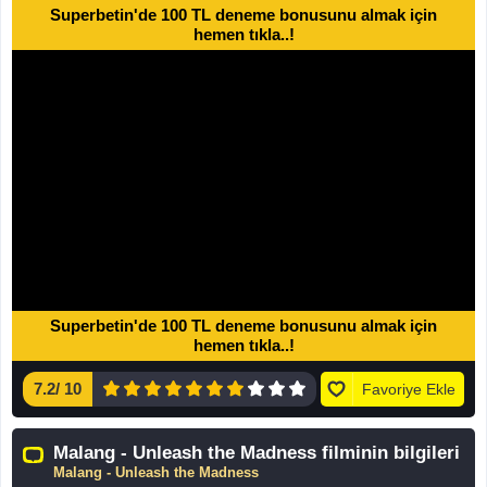
Superbetin'de 100 TL deneme bonusunu almak için
hemen tıkla..!
Superbetin'de 100 TL deneme bonusunu almak için
hemen tıkla..!
7.2
/
10
Favoriye Ekle
Malang - Unleash the Madness filminin bilgileri
Malang - Unleash the Madness