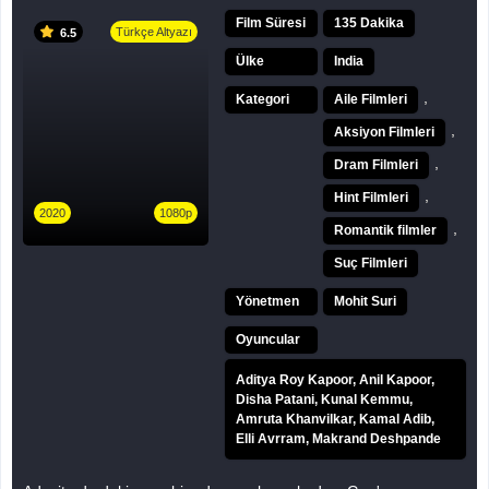
Film Süresi
135 Dakika
Türkçe Altyazı
6.5
Ülke
India
,
Kategori
Aile Filmleri
,
Aksiyon Filmleri
,
Dram Filmleri
,
Hint Filmleri
2020
1080p
,
Romantik filmler
Suç Filmleri
Yönetmen
Mohit Suri
Oyuncular
Aditya Roy Kapoor, Anil Kapoor,
Disha Patani, Kunal Kemmu,
Amruta Khanvilkar, Kamal Adib,
Elli Avrram, Makrand Deshpande