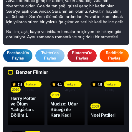
Advait adındaki genç bir adam, yakın arkadaşı Goa'nın
ziyaretine gider. Goa'da tanıştığı güzel genç bir kadın olan
Sara'ya aşık olur. Ancak Sara'nın ani ölümü, Advait'in hayatını
alt üst eder. Sara'nın ölümünün ardından, Advait intikam almak
için yıllarca süren bir yolculuğa çıkar ve seri bir katil haline gelir.
Bu film, aşk, kayıp ve intikam temalarını işleyen bir hikaye gibi
görünüyor. Aynı zamanda romantik ve suç dolu bir atmosferi
vurguluyor gibi. Mohit Suri'nin yönettiği bu yapım, karakterlerin
dramatik değişimlerini ve yaşadıkları trajediyi ele almış gibi
görünüyor.
Facebook'ta
Twitter'da
Pinterest'te
Reddit'de
Paylaş
Paylaş
Paylaş
Paylaş
Benzer Filmler
Türkçe
Türkçe
Türkçe
7.8
6.1
4.5
2010
Dublaj
Altyazı
Dublaj
2023
Harry Potter
ve Ölüm
Mucize: Uğur
2009
Yadigârları:
Böceği ile
Bölüm 1
Kara Kedi
Noel Patileri